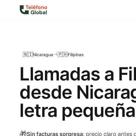
🇳🇮
🇵🇭
Nicaragua
Filipinas
Llamadas a Fi
desde Nicara
letra pequeña
🎁
Sin facturas sorpresa
: precio claro antes d