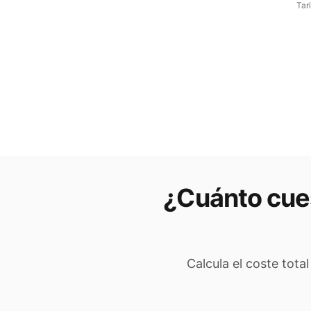
Tar
¿Cuánto cues
Calcula el coste tota