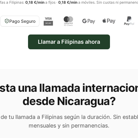
ifas a
Filipinas
:
0,18 €/min
a fijos
·
0,18 €/min
a móviles
. Sin cuotas ni permanenc
Pago Seguro
Llamar a
Filipinas
ahora
ta una llamada internacio
desde Nicaragua
?
l de tu llamada a
Filipinas
según la duración. Sin estab
mensuales y sin permanencias.