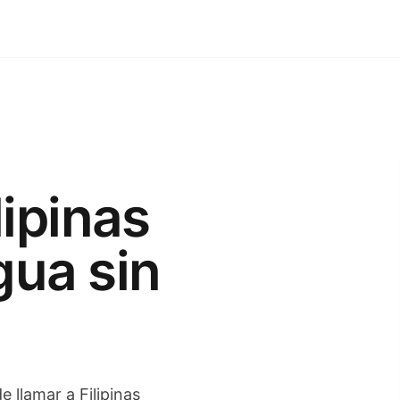
lipinas
gua sin
e llamar a Filipinas