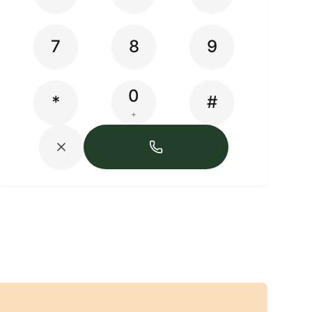
7
8
9
0
*
#
+