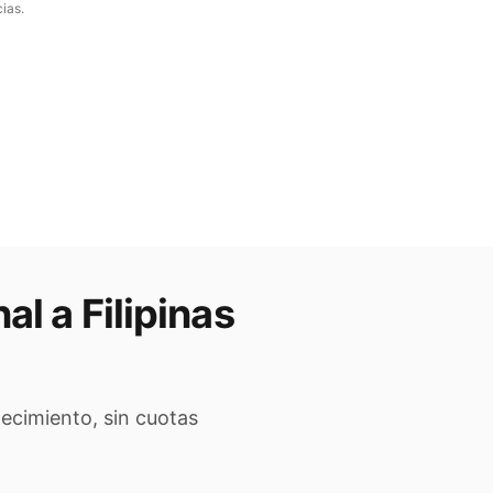
ias.
nal a
Filipinas
lecimiento, sin cuotas