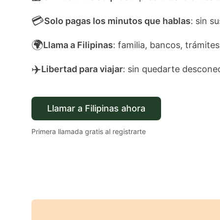
💳
Solo pagas los minutos que hablas
: sin s
🌍
Llama a Filipinas
: familia, bancos, trámites
✈️
Libertad para viajar
: sin quedarte descone
Llamar a Filipinas ahora
Primera llamada gratis al registrarte