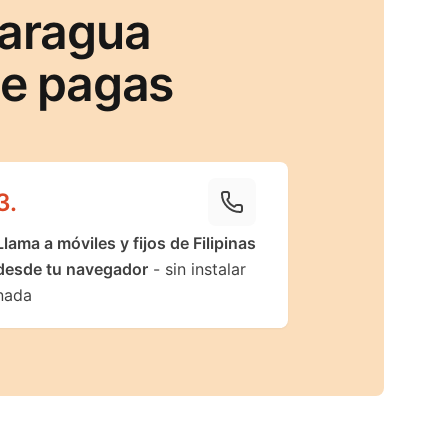
caragua
ue pagas
3
.
Llama a móviles y fijos de Filipinas
desde tu navegador
- sin instalar
nada