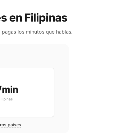
es en
Filipinas
o pagas los minutos que hablas.
/min
ilipinas
tros países