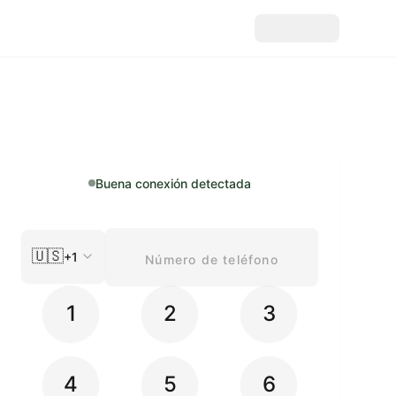
Buena conexión detectada
🇺🇸
+1
1
2
3
4
5
6