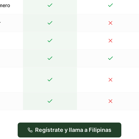
mero
r
Regístrate y llama a Filipinas