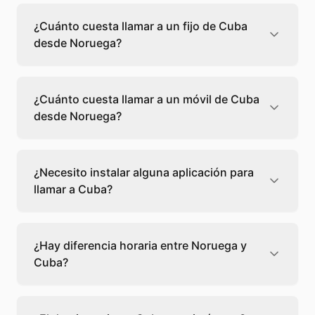
¿Cuánto cuesta llamar a un fijo de Cuba
desde Noruega?
Llamar a un fijo de Cuba desde Noruega
cuesta 0,32 €/min con Teléfono Global. Verás
¿Cuánto cuesta llamar a un móvil de Cuba
el precio exacto antes de marcar para que
desde Noruega?
sepas qué vas a gastar.
Llamar a un móvil de Cuba desde Noruega
cuesta 0,32 €/min con Teléfono Global. Pagas
¿Necesito instalar alguna aplicación para
solo los minutos que hablas, sin cuotas ni
llamar a Cuba?
permanencia.
No, Teléfono Global funciona directamente
desde tu navegador web. Solo necesitas una
¿Hay diferencia horaria entre Noruega y
conexión a internet y podrás llamar
Cuba?
directamente a Cuba.
Sí, entre Noruega y Cuba hay -6 horas de
diferencia,
escoge el mejor momento
para