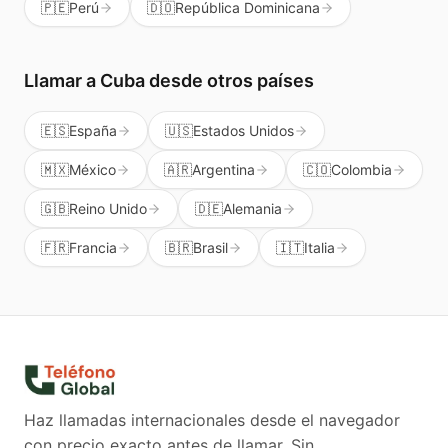
🇵🇪
Perú
🇩🇴
República Dominicana
Llamar a
Cuba
desde otros países
🇪🇸
España
🇺🇸
Estados Unidos
🇲🇽
México
🇦🇷
Argentina
🇨🇴
Colombia
🇬🇧
Reino Unido
🇩🇪
Alemania
🇫🇷
Francia
🇧🇷
Brasil
🇮🇹
Italia
Haz llamadas internacionales desde el navegador
con precio exacto antes de llamar. Sin