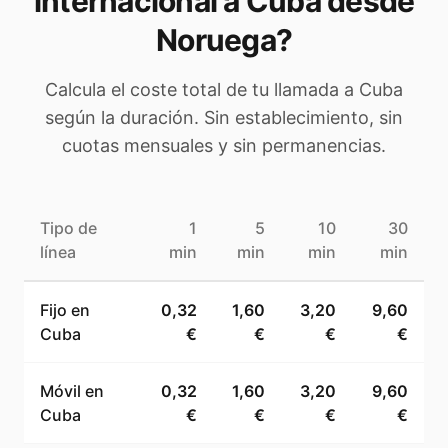
internacional a
Cuba
desde
Noruega
?
Calcula el coste total de tu llamada a
Cuba
según la duración. Sin establecimiento, sin
cuotas mensuales y sin permanencias.
Tipo de
1
5
10
30
línea
min
min
min
min
Fijo en
0,32
1,60
3,20
9,60
Cuba
€
€
€
€
Móvil en
0,32
1,60
3,20
9,60
Cuba
€
€
€
€