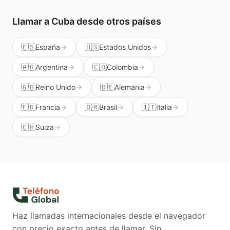
Llamar a
Cuba
desde otros países
🇪🇸
España
🇺🇸
Estados Unidos
🇦🇷
Argentina
🇨🇴
Colombia
🇬🇧
Reino Unido
🇩🇪
Alemania
🇫🇷
Francia
🇧🇷
Brasil
🇮🇹
Italia
🇨🇭
Suiza
Haz llamadas internacionales desde el navegador
con precio exacto antes de llamar. Sin