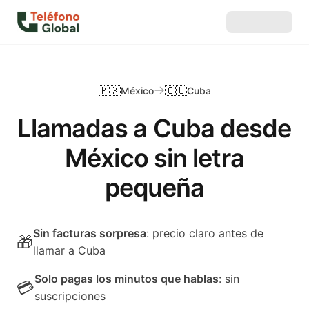
🇲🇽
🇨🇺
México
Cuba
Llamadas a Cuba desde
México sin letra
pequeña
Sin facturas sorpresa
: precio claro antes de
🎁
llamar a Cuba
Solo pagas los minutos que hablas
: sin
💳
suscripciones