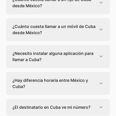
desde México?
Llamar a un fijo de Cuba desde México cuesta
0,32 €/min con Teléfono Global. Verás el
¿Cuánto cuesta llamar a un móvil de Cuba
precio exacto antes de marcar para que
desde México?
sepas qué vas a gastar.
Llamar a un móvil de Cuba desde México
cuesta 0,32 €/min con Teléfono Global. Pagas
¿Necesito instalar alguna aplicación para
solo los minutos que hablas, sin cuotas ni
llamar a Cuba?
permanencia.
No, Teléfono Global funciona directamente
desde tu navegador web. Solo necesitas una
¿Hay diferencia horaria entre México y
conexión a internet y podrás llamar
Cuba?
directamente a Cuba.
Sí, entre México y Cuba hay +2 horas de
diferencia,
escoge el mejor momento
para
¿El destinatario en Cuba ve mi número?
llamar a a Cuba.