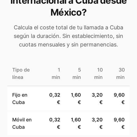
internacional a
Cuba
desde
México
?
Calcula el coste total de tu llamada a
Cuba
según la duración. Sin establecimiento, sin
cuotas mensuales y sin permanencias.
Tipo de
1
5
10
30
línea
min
min
min
min
Fijo en
0,32
1,60
3,20
9,60
Cuba
€
€
€
€
Móvil en
0,32
1,60
3,20
9,60
Cuba
€
€
€
€