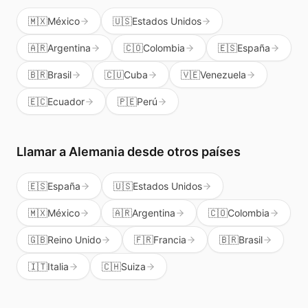
🇲🇽
México
🇺🇸
Estados Unidos
🇦🇷
Argentina
🇨🇴
Colombia
🇪🇸
España
🇧🇷
Brasil
🇨🇺
Cuba
🇻🇪
Venezuela
🇪🇨
Ecuador
🇵🇪
Perú
Llamar a
Alemania
desde otros países
🇪🇸
España
🇺🇸
Estados Unidos
🇲🇽
México
🇦🇷
Argentina
🇨🇴
Colombia
🇬🇧
Reino Unido
🇫🇷
Francia
🇧🇷
Brasil
🇮🇹
Italia
🇨🇭
Suiza