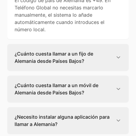
El código de país de Alemania es +49. En
Teléfono Global no necesitas marcarlo
manualmente, el sistema lo añade
automáticamente cuando introduces el
número local.
¿Cuánto cuesta llamar a un fijo de
Alemania desde Países Bajos?
Llamar a un fijo de Alemania desde Países
Bajos cuesta 0,08 €/min con Teléfono Global.
¿Cuánto cuesta llamar a un móvil de
Verás el precio exacto antes de marcar para
Alemania desde Países Bajos?
que sepas qué vas a gastar.
Llamar a un móvil de Alemania desde Países
Bajos cuesta 0,21 €/min con Teléfono Global.
¿Necesito instalar alguna aplicación para
Pagas solo los minutos que hablas, sin cuotas
llamar a Alemania?
ni permanencia.