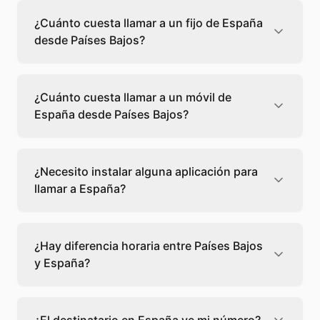
¿Cuánto cuesta llamar a un fijo de España
desde Países Bajos?
Llamar a un fijo de España desde Países Bajos
cuesta 0,03 €/min con Teléfono Global. Verás
¿Cuánto cuesta llamar a un móvil de
el precio exacto antes de marcar para que
España desde Países Bajos?
sepas qué vas a gastar.
Llamar a un móvil de España desde Países
Bajos cuesta 0,33 €/min con Teléfono Global.
¿Necesito instalar alguna aplicación para
Pagas solo los minutos que hablas, sin cuotas
llamar a España?
ni permanencia.
No, Teléfono Global funciona directamente
desde tu navegador web. Solo necesitas una
¿Hay diferencia horaria entre Países Bajos
conexión a internet y podrás llamar
y España?
directamente a España.
No, entre Países Bajos y España no hay
diferencia horaria. Adapta tu llamada al