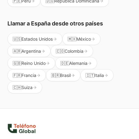
🇵🇪
Perú
🇩🇴
República Dominicana
Llamar a
España
desde otros países
🇺🇸
Estados Unidos
🇲🇽
México
🇦🇷
Argentina
🇨🇴
Colombia
🇬🇧
Reino Unido
🇩🇪
Alemania
🇫🇷
Francia
🇧🇷
Brasil
🇮🇹
Italia
🇨🇭
Suiza