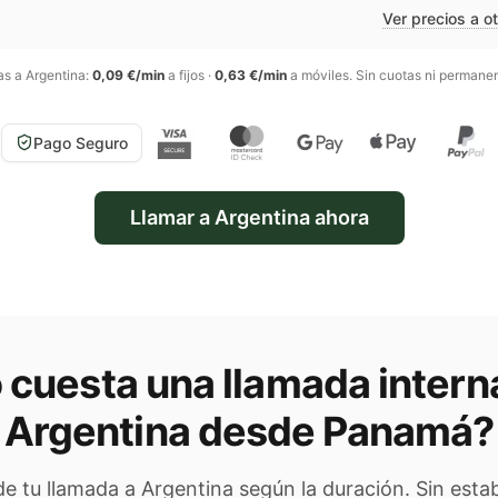
Ver precios a o
as a
Argentina
:
0,09 €/min
a fijos
·
0,63 €/min
a móviles
. Sin cuotas ni permane
Pago Seguro
Llamar a
Argentina
ahora
cuesta una llamada intern
Argentina
desde Panamá
?
 de tu llamada a
Argentina
según la duración. Sin estab