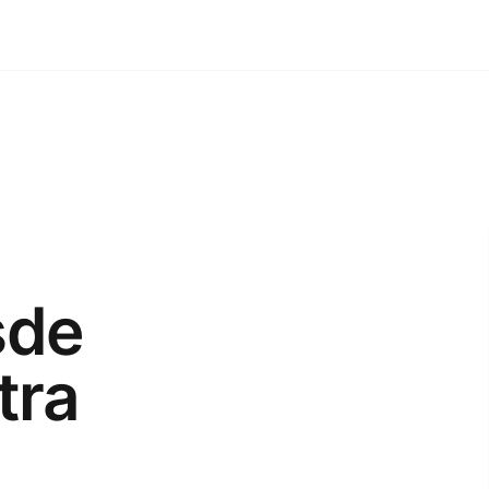
sde
tra