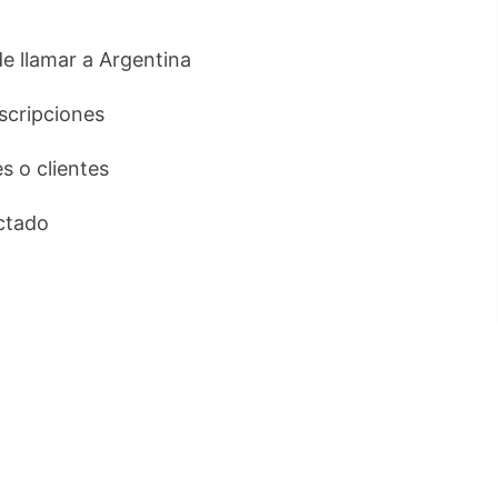
de llamar a Argentina
uscripciones
es o clientes
ctado