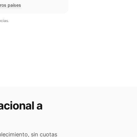
tros países
ncias.
acional a
lecimiento, sin cuotas