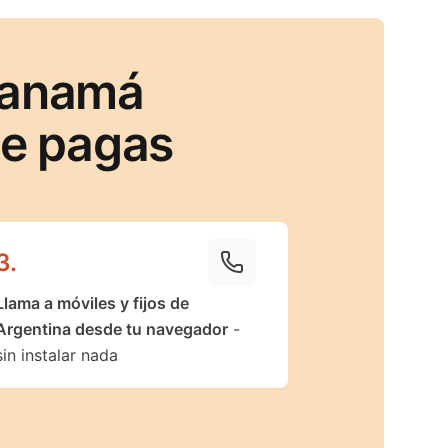
Panamá
ue pagas
3
.
Llama a móviles y fijos de
Argentina desde tu navegador
-
sin instalar nada