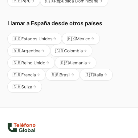
🇵🇪
Perú
🇩🇴
República Dominicana
Llamar a
España
desde otros países
🇺🇸
Estados Unidos
🇲🇽
México
🇦🇷
Argentina
🇨🇴
Colombia
🇬🇧
Reino Unido
🇩🇪
Alemania
🇫🇷
Francia
🇧🇷
Brasil
🇮🇹
Italia
🇨🇭
Suiza