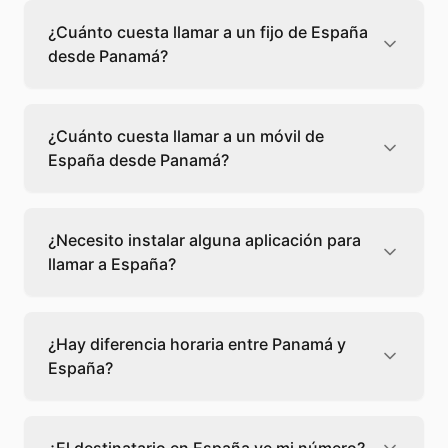
¿Cuánto cuesta llamar a un fijo de España
desde Panamá?
Llamar a un fijo de España desde Panamá
cuesta 0,03 €/min con Teléfono Global. Verás
¿Cuánto cuesta llamar a un móvil de
el precio exacto antes de marcar para que
España desde Panamá?
sepas qué vas a gastar.
Llamar a un móvil de España desde Panamá
cuesta 0,33 €/min con Teléfono Global. Pagas
¿Necesito instalar alguna aplicación para
solo los minutos que hablas, sin cuotas ni
llamar a España?
permanencia.
No, Teléfono Global funciona directamente
desde tu navegador web. Solo necesitas una
¿Hay diferencia horaria entre Panamá y
conexión a internet y podrás llamar
España?
directamente a España.
Sí, entre Panamá y España hay +7 horas de
diferencia,
escoge el mejor momento
para