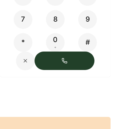
7
8
9
0
*
#
+