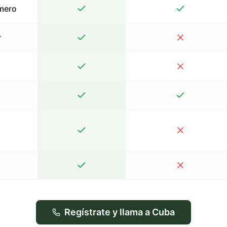
mero
r
Regístrate y llama a Cuba