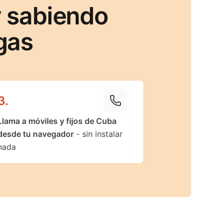
 sabiendo
gas
3
.
Llama a móviles y fijos de Cuba
desde tu navegador
- sin instalar
nada