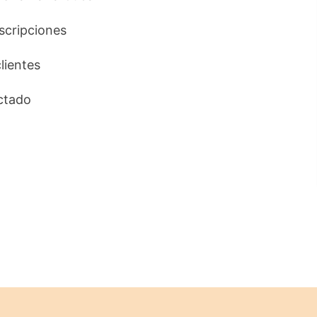
uscripciones
clientes
ctado