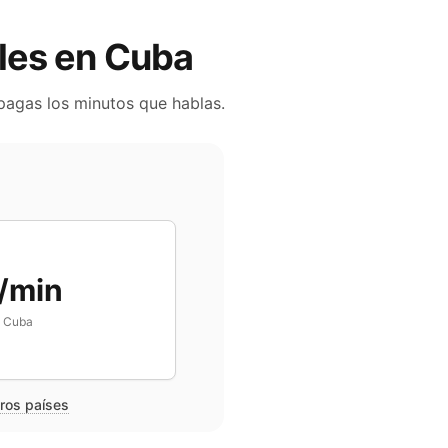
iles en
Cuba
 pagas los minutos que hablas.
/min
n
Cuba
tros países