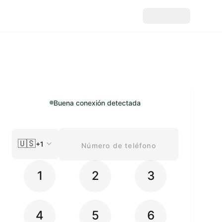
Buena conexión detectada
🇺🇸
+1
1
2
3
4
5
6