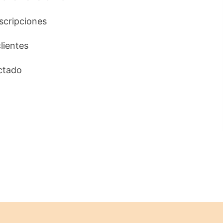
uscripciones
clientes
ctado