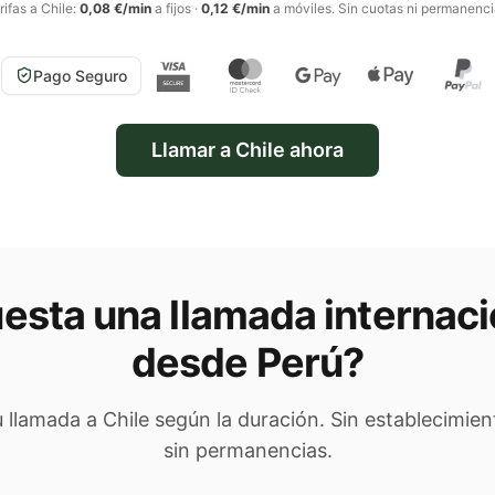
rifas a
Chile
:
0,08 €/min
a fijos
·
0,12 €/min
a móviles
. Sin cuotas ni permanenci
Pago Seguro
Llamar a
Chile
ahora
esta una llamada internaci
desde Perú
?
tu llamada a
Chile
según la duración. Sin establecimien
sin permanencias.