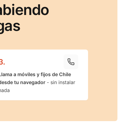
abiendo
gas
3
.
Llama a móviles y fijos de Chile
desde tu navegador
- sin instalar
nada