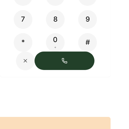
7
8
9
0
*
#
+