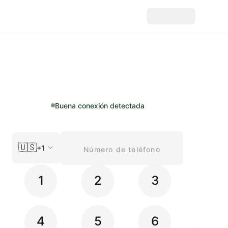
Buena conexión detectada
🇺🇸
+1
1
2
3
4
5
6