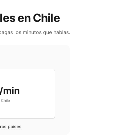
iles en
Chile
 pagas los minutos que hablas.
/min
n
Chile
tros países