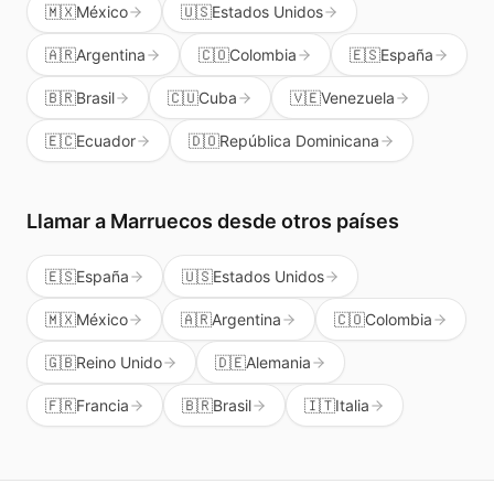
🇲🇽
México
🇺🇸
Estados Unidos
🇦🇷
Argentina
🇨🇴
Colombia
🇪🇸
España
🇧🇷
Brasil
🇨🇺
Cuba
🇻🇪
Venezuela
🇪🇨
Ecuador
🇩🇴
República Dominicana
Llamar a
Marruecos
desde otros países
🇪🇸
España
🇺🇸
Estados Unidos
🇲🇽
México
🇦🇷
Argentina
🇨🇴
Colombia
🇬🇧
Reino Unido
🇩🇪
Alemania
🇫🇷
Francia
🇧🇷
Brasil
🇮🇹
Italia