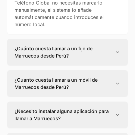
Teléfono Global no necesitas marcarlo
manualmente, el sistema lo añade
automáticamente cuando introduces el
número local.
¿Cuánto cuesta llamar a un fijo de
Marruecos desde Perú?
Llamar a un fijo de Marruecos desde Perú
cuesta 0,85 €/min con Teléfono Global. Verás
¿Cuánto cuesta llamar a un móvil de
el precio exacto antes de marcar para que
Marruecos desde Perú?
sepas qué vas a gastar.
Llamar a un móvil de Marruecos desde Perú
cuesta 1,50 €/min con Teléfono Global. Pagas
¿Necesito instalar alguna aplicación para
solo los minutos que hablas, sin cuotas ni
llamar a Marruecos?
permanencia.
No, Teléfono Global funciona directamente