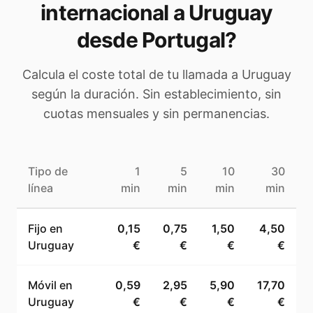
internacional a
Uruguay
desde Portugal
?
Calcula el coste total de tu llamada a
Uruguay
según la duración. Sin establecimiento, sin
cuotas mensuales y sin permanencias.
Tipo de
1
5
10
30
línea
min
min
min
min
Fijo en
0,15
0,75
1,50
4,50
Uruguay
€
€
€
€
Móvil en
0,59
2,95
5,90
17,70
Uruguay
€
€
€
€