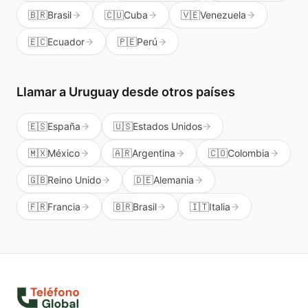
🇧🇷
Brasil
🇨🇺
Cuba
🇻🇪
Venezuela
🇪🇨
Ecuador
🇵🇪
Perú
Llamar a
Uruguay
desde otros países
🇪🇸
España
🇺🇸
Estados Unidos
🇲🇽
México
🇦🇷
Argentina
🇨🇴
Colombia
🇬🇧
Reino Unido
🇩🇪
Alemania
🇫🇷
Francia
🇧🇷
Brasil
🇮🇹
Italia