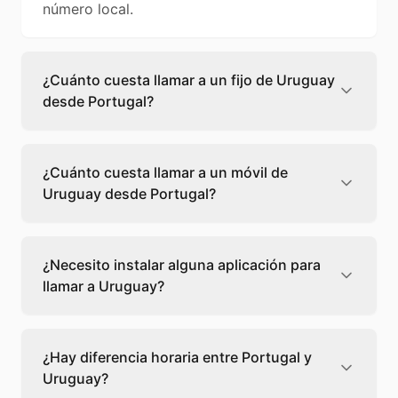
número local.
¿Cuánto cuesta llamar a un fijo de Uruguay
desde Portugal?
Llamar a un fijo de Uruguay desde Portugal
cuesta 0,15 €/min con Teléfono Global. Verás
¿Cuánto cuesta llamar a un móvil de
el precio exacto antes de marcar para que
Uruguay desde Portugal?
sepas qué vas a gastar.
Llamar a un móvil de Uruguay desde Portugal
cuesta 0,59 €/min con Teléfono Global. Pagas
¿Necesito instalar alguna aplicación para
solo los minutos que hablas, sin cuotas ni
llamar a Uruguay?
permanencia.
No, Teléfono Global funciona directamente
desde tu navegador web. Solo necesitas una
¿Hay diferencia horaria entre Portugal y
conexión a internet y podrás llamar
Uruguay?
directamente a Uruguay.