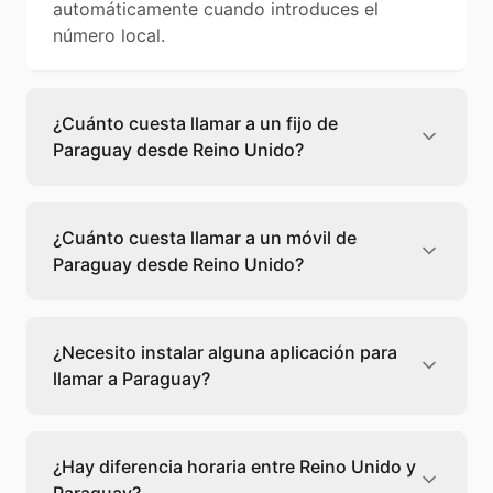
automáticamente cuando introduces el
número local.
¿Cuánto cuesta llamar a un fijo de
Paraguay desde Reino Unido?
Llamar a un fijo de Paraguay desde Reino
Unido cuesta 0,54 €/min con Teléfono Global.
¿Cuánto cuesta llamar a un móvil de
Verás el precio exacto antes de marcar para
Paraguay desde Reino Unido?
que sepas qué vas a gastar.
Llamar a un móvil de Paraguay desde Reino
Unido cuesta 0,55 €/min con Teléfono Global.
¿Necesito instalar alguna aplicación para
Pagas solo los minutos que hablas, sin cuotas
llamar a Paraguay?
ni permanencia.
No, Teléfono Global funciona directamente
desde tu navegador web. Solo necesitas una
¿Hay diferencia horaria entre Reino Unido y
conexión a internet y podrás llamar