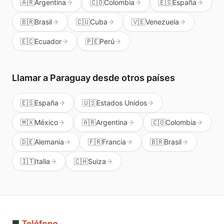
🇦🇷
Argentina
🇨🇴
Colombia
🇪🇸
España
🇧🇷
Brasil
🇨🇺
Cuba
🇻🇪
Venezuela
🇪🇨
Ecuador
🇵🇪
Perú
Llamar a
Paraguay
desde otros países
🇪🇸
España
🇺🇸
Estados Unidos
🇲🇽
México
🇦🇷
Argentina
🇨🇴
Colombia
🇩🇪
Alemania
🇫🇷
Francia
🇧🇷
Brasil
🇮🇹
Italia
🇨🇭
Suiza