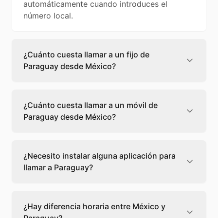
automáticamente cuando introduces el
número local.
¿Cuánto cuesta llamar a un fijo de
Paraguay desde México?
Llamar a un fijo de Paraguay desde México
cuesta 0,54 €/min con Teléfono Global. Verás
¿Cuánto cuesta llamar a un móvil de
el precio exacto antes de marcar para que
Paraguay desde México?
sepas qué vas a gastar.
Llamar a un móvil de Paraguay desde México
cuesta 0,55 €/min con Teléfono Global. Pagas
¿Necesito instalar alguna aplicación para
solo los minutos que hablas, sin cuotas ni
llamar a Paraguay?
permanencia.
No, Teléfono Global funciona directamente
desde tu navegador web. Solo necesitas una
¿Hay diferencia horaria entre México y
conexión a internet y podrás llamar