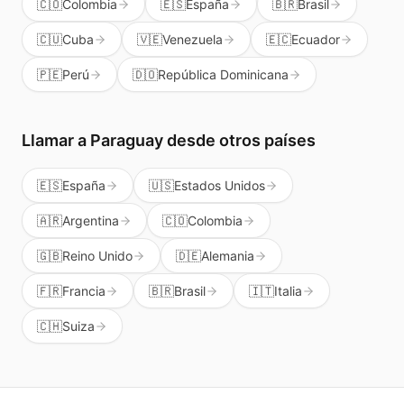
🇨🇴
Colombia
🇪🇸
España
🇧🇷
Brasil
🇨🇺
Cuba
🇻🇪
Venezuela
🇪🇨
Ecuador
🇵🇪
Perú
🇩🇴
República Dominicana
Llamar a
Paraguay
desde otros países
🇪🇸
España
🇺🇸
Estados Unidos
🇦🇷
Argentina
🇨🇴
Colombia
🇬🇧
Reino Unido
🇩🇪
Alemania
🇫🇷
Francia
🇧🇷
Brasil
🇮🇹
Italia
🇨🇭
Suiza