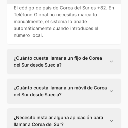
El código de país de Corea del Sur es +82. En
Teléfono Global no necesitas marcarlo
manualmente, el sistema lo añade
automáticamente cuando introduces el
número local.
¿Cuánto cuesta llamar a un fijo de Corea
del Sur desde Suecia?
Llamar a un fijo de Corea del Sur desde
Suecia cuesta 0,08 €/min con Teléfono
¿Cuánto cuesta llamar a un móvil de Corea
Global. Verás el precio exacto antes de
del Sur desde Suecia?
marcar para que sepas qué vas a gastar.
Llamar a un móvil de Corea del Sur desde
Suecia cuesta 0,10 €/min con Teléfono Global.
¿Necesito instalar alguna aplicación para
Pagas solo los minutos que hablas, sin cuotas
llamar a Corea del Sur?
ni permanencia.