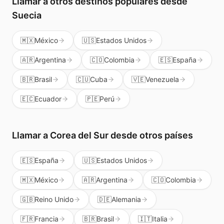
Llamar a otros destinos populares
desde
Suecia
🇲🇽
México
🇺🇸
Estados Unidos
🇦🇷
Argentina
🇨🇴
Colombia
🇪🇸
España
🇧🇷
Brasil
🇨🇺
Cuba
🇻🇪
Venezuela
🇪🇨
Ecuador
🇵🇪
Perú
Llamar a
Corea del Sur
desde otros países
🇪🇸
España
🇺🇸
Estados Unidos
🇲🇽
México
🇦🇷
Argentina
🇨🇴
Colombia
🇬🇧
Reino Unido
🇩🇪
Alemania
🇫🇷
Francia
🇧🇷
Brasil
🇮🇹
Italia