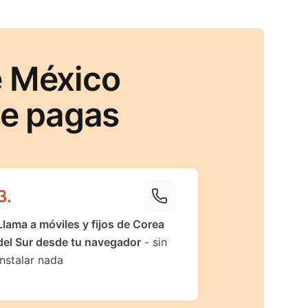
e México
ue pagas
3
.
Llama a móviles y fijos de Corea
del Sur desde tu navegador
- sin
instalar nada