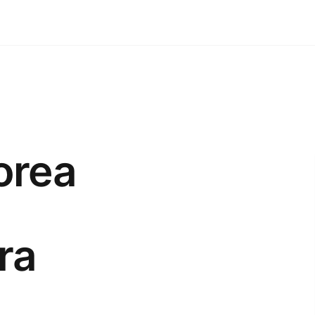
orea
ra