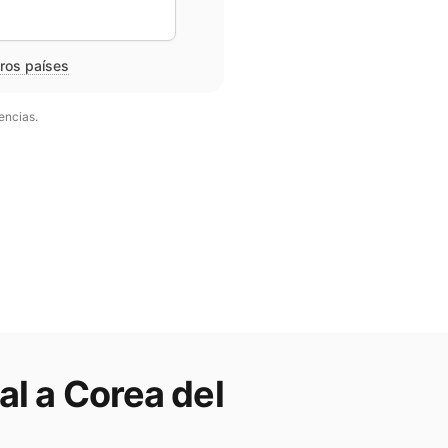
tros países
encias.
al a
Corea del