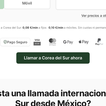
Móvil
Ver precios a o
s a
Corea del Sur
:
0,08 €/min
a fijos
·
0,10 €/min
a móviles
. Sin cuotas ni perman
Pago Seguro
Llamar a
Corea del Sur
ahora
ta una llamada internacion
Sur
desde México
?