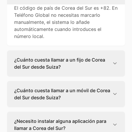
El código de país de Corea del Sur es +82. En
Teléfono Global no necesitas marcarlo
manualmente, el sistema lo añade
automáticamente cuando introduces el
número local.
¿Cuánto cuesta llamar a un fijo de Corea
del Sur desde Suiza?
Llamar a un fijo de Corea del Sur desde Suiza
cuesta 0,08 €/min con Teléfono Global. Verás
¿Cuánto cuesta llamar a un móvil de Corea
el precio exacto antes de marcar para que
del Sur desde Suiza?
sepas qué vas a gastar.
Llamar a un móvil de Corea del Sur desde
Suiza cuesta 0,10 €/min con Teléfono Global.
¿Necesito instalar alguna aplicación para
Pagas solo los minutos que hablas, sin cuotas
llamar a Corea del Sur?
ni permanencia.