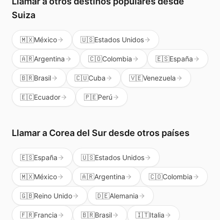
Llamar a otros destinos populares
desde
Suiza
🇲🇽
México
🇺🇸
Estados Unidos
🇦🇷
Argentina
🇨🇴
Colombia
🇪🇸
España
🇧🇷
Brasil
🇨🇺
Cuba
🇻🇪
Venezuela
🇪🇨
Ecuador
🇵🇪
Perú
Llamar a
Corea del Sur
desde otros países
🇪🇸
España
🇺🇸
Estados Unidos
🇲🇽
México
🇦🇷
Argentina
🇨🇴
Colombia
🇬🇧
Reino Unido
🇩🇪
Alemania
🇫🇷
Francia
🇧🇷
Brasil
🇮🇹
Italia