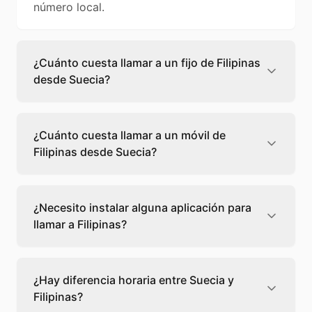
número local.
¿Cuánto cuesta llamar a un fijo de Filipinas
desde Suecia?
Llamar a un fijo de Filipinas desde Suecia
cuesta 0,18 €/min con Teléfono Global. Verás
¿Cuánto cuesta llamar a un móvil de
el precio exacto antes de marcar para que
Filipinas desde Suecia?
sepas qué vas a gastar.
Llamar a un móvil de Filipinas desde Suecia
cuesta 0,18 €/min con Teléfono Global. Pagas
¿Necesito instalar alguna aplicación para
solo los minutos que hablas, sin cuotas ni
llamar a Filipinas?
permanencia.
No, Teléfono Global funciona directamente
desde tu navegador web. Solo necesitas una
¿Hay diferencia horaria entre Suecia y
conexión a internet y podrás llamar
Filipinas?
directamente a Filipinas.