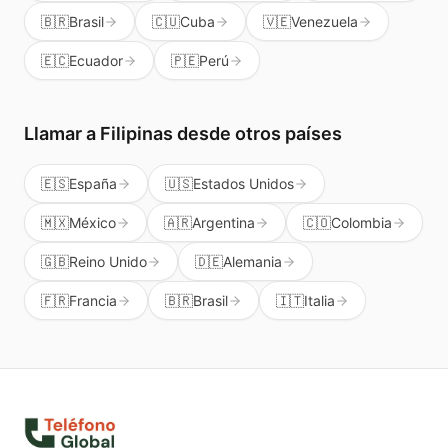
🇧🇷
Brasil
🇨🇺
Cuba
🇻🇪
Venezuela
🇪🇨
Ecuador
🇵🇪
Perú
Llamar a
Filipinas
desde otros países
🇪🇸
España
🇺🇸
Estados Unidos
🇲🇽
México
🇦🇷
Argentina
🇨🇴
Colombia
🇬🇧
Reino Unido
🇩🇪
Alemania
🇫🇷
Francia
🇧🇷
Brasil
🇮🇹
Italia