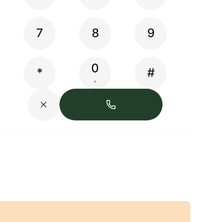
7
8
9
0
*
#
+