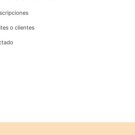
uscripciones
ites o clientes
ctado