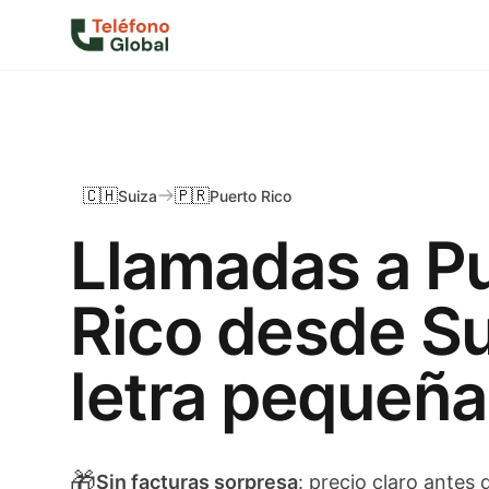
🇨🇭
🇵🇷
Suiza
Puerto Rico
Llamadas a P
Rico desde Su
letra pequeña
🎁
Sin facturas sorpresa
: precio claro antes 