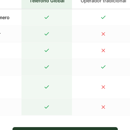
Teléfono Global
Operador tradicional
mero
r