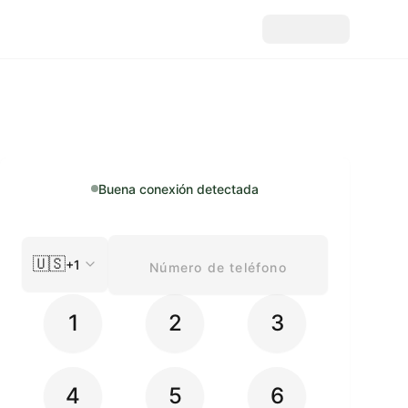
Buena conexión detectada
🇺🇸
+1
1
2
3
4
5
6