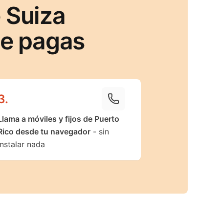
 Suiza
ue pagas
3
.
Llama a móviles y fijos de Puerto
Rico desde tu navegador
- sin
instalar nada