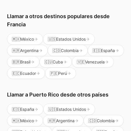
del mundo, no solo a Puerto Rico.
Llamar a otros destinos populares
desde
Francia
🇲🇽
México
🇺🇸
Estados Unidos
🇦🇷
Argentina
🇨🇴
Colombia
🇪🇸
España
🇧🇷
Brasil
🇨🇺
Cuba
🇻🇪
Venezuela
🇪🇨
Ecuador
🇵🇪
Perú
Llamar a
Puerto Rico
desde otros países
🇪🇸
España
🇺🇸
Estados Unidos
🇲🇽
México
🇦🇷
Argentina
🇨🇴
Colombia