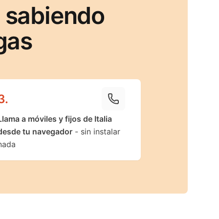
a sabiendo
gas
3
.
Llama a móviles y fijos de Italia
desde tu navegador
- sin instalar
nada