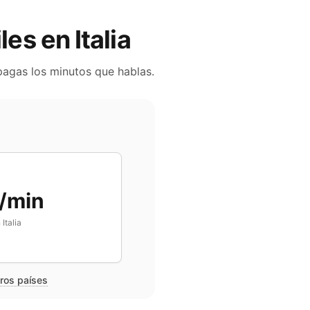
iles en
Italia
 pagas los minutos que hablas.
/min
n
Italia
tros países