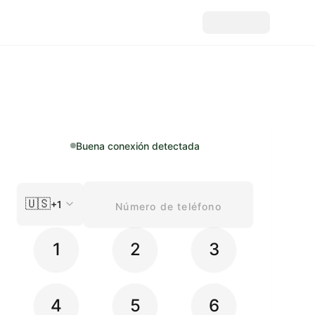
Buena conexión detectada
🇺🇸
+1
1
2
3
4
5
6