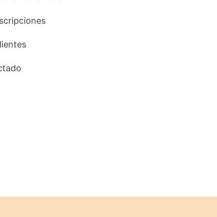
uscripciones
lientes
ctado