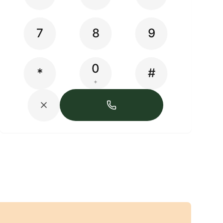
7
8
9
0
*
#
+