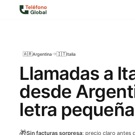
🇦🇷
🇮🇹
Argentina
Italia
Llamadas a Ita
desde Argenti
letra pequeña
🎁
Sin facturas sorpresa
: precio claro antes d