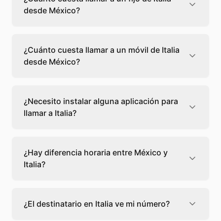
desde México?
Llamar a un fijo de Italia desde México cuesta
0,04 €/min con Teléfono Global. Verás el
¿Cuánto cuesta llamar a un móvil de Italia
precio exacto antes de marcar para que
desde México?
sepas qué vas a gastar.
Llamar a un móvil de Italia desde México
cuesta 0,04 €/min con Teléfono Global. Pagas
¿Necesito instalar alguna aplicación para
solo los minutos que hablas, sin cuotas ni
llamar a Italia?
permanencia.
No, Teléfono Global funciona directamente
desde tu navegador web. Solo necesitas una
¿Hay diferencia horaria entre México y
conexión a internet y podrás llamar
Italia?
directamente a Italia.
Sí, entre México y Italia hay +8 horas de
diferencia,
escoge el mejor momento
para
¿El destinatario en Italia ve mi número?
llamar a a Italia.