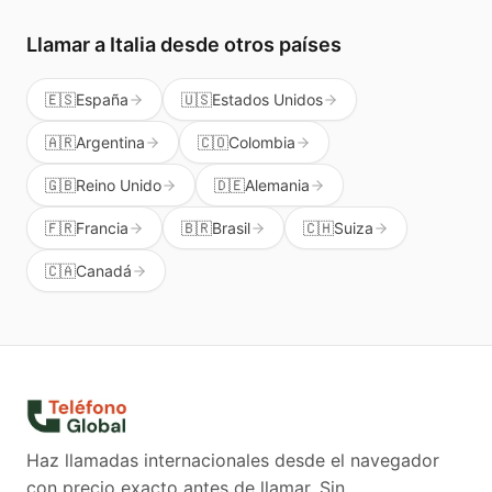
Llamar a
Italia
desde otros países
🇪🇸
España
🇺🇸
Estados Unidos
🇦🇷
Argentina
🇨🇴
Colombia
🇬🇧
Reino Unido
🇩🇪
Alemania
🇫🇷
Francia
🇧🇷
Brasil
🇨🇭
Suiza
🇨🇦
Canadá
Haz llamadas internacionales desde el navegador
con precio exacto antes de llamar. Sin