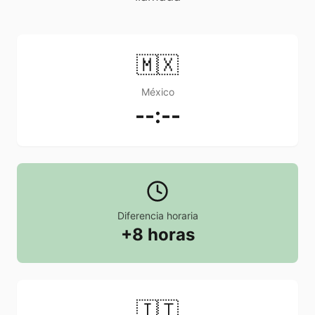
🇲🇽
México
--:--
Diferencia horaria
+8 horas
🇮🇹