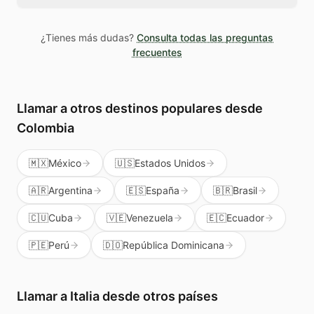
persona en Italia sepa que es una llamada
Los créditos de Teléfono Global no caducan
legítima, no spam.
mientras tengas la cuenta activa. Puedes
¿Tienes más dudas?
Consulta todas las preguntas
usarlos cuando los necesites sin presión.
frecuentes
Además te sirven para llamar a cualquier país
del mundo, no solo a Italia.
Llamar a otros destinos populares
desde
Colombia
🇲🇽
México
🇺🇸
Estados Unidos
🇦🇷
Argentina
🇪🇸
España
🇧🇷
Brasil
🇨🇺
Cuba
🇻🇪
Venezuela
🇪🇨
Ecuador
🇵🇪
Perú
🇩🇴
República Dominicana
Llamar a
Italia
desde otros países