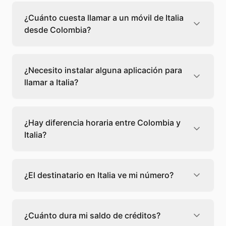
cuesta 0,04 €/min con Teléfono Global. Verás
¿Cuánto cuesta llamar a un móvil de Italia
el precio exacto antes de marcar para que
desde Colombia?
sepas qué vas a gastar.
Llamar a un móvil de Italia desde Colombia
cuesta 0,04 €/min con Teléfono Global. Pagas
¿Necesito instalar alguna aplicación para
solo los minutos que hablas, sin cuotas ni
llamar a Italia?
permanencia.
No, Teléfono Global funciona directamente
desde tu navegador web. Solo necesitas una
¿Hay diferencia horaria entre Colombia y
conexión a internet y podrás llamar
Italia?
directamente a Italia.
Sí, entre Colombia y Italia hay +7 horas de
diferencia,
escoge el mejor momento
para
¿El destinatario en Italia ve mi número?
llamar a a Italia.
El destinatario recibirá la llamada desde un
número de teléfono normal. Teléfono Global
¿Cuánto dura mi saldo de créditos?
usa un número identificador para que la