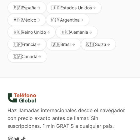
🇪🇸
España
🇺🇸
Estados Unidos
🇲🇽
México
🇦🇷
Argentina
🇬🇧
Reino Unido
🇩🇪
Alemania
🇫🇷
Francia
🇧🇷
Brasil
🇨🇭
Suiza
🇨🇦
Canadá
Haz llamadas internacionales desde el navegador
con precio exacto antes de llamar. Sin
suscripciones.
1 min GRATIS a cualquier país.