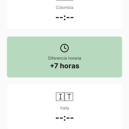
Colombia
--:--
Diferencia horaria
+7 horas
🇮🇹
Italia
--:--