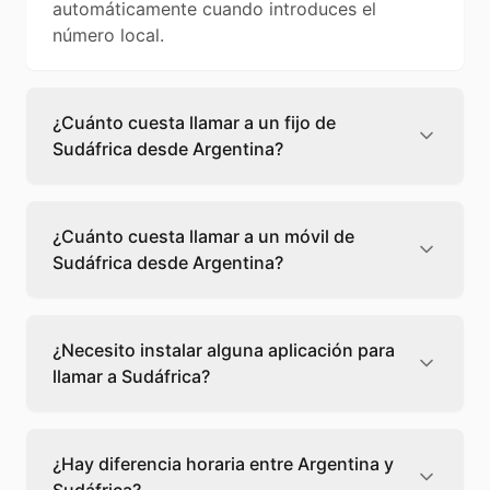
automáticamente cuando introduces el
número local.
¿Cuánto cuesta llamar a un fijo de
Sudáfrica desde Argentina?
Llamar a un fijo de Sudáfrica desde Argentina
cuesta 0,85 €/min con Teléfono Global. Verás
¿Cuánto cuesta llamar a un móvil de
el precio exacto antes de marcar para que
Sudáfrica desde Argentina?
sepas qué vas a gastar.
Llamar a un móvil de Sudáfrica desde
Argentina cuesta 0,67 €/min con Teléfono
¿Necesito instalar alguna aplicación para
Global. Pagas solo los minutos que hablas, sin
llamar a Sudáfrica?
cuotas ni permanencia.
No, Teléfono Global funciona directamente
desde tu navegador web. Solo necesitas una
¿Hay diferencia horaria entre Argentina y
conexión a internet y podrás llamar