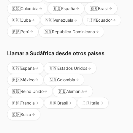
🇨🇴
Colombia
🇪🇸
España
🇧🇷
Brasil
🇨🇺
Cuba
🇻🇪
Venezuela
🇪🇨
Ecuador
🇵🇪
Perú
🇩🇴
República Dominicana
Llamar a
Sudáfrica
desde otros países
🇪🇸
España
🇺🇸
Estados Unidos
🇲🇽
México
🇨🇴
Colombia
🇬🇧
Reino Unido
🇩🇪
Alemania
🇫🇷
Francia
🇧🇷
Brasil
🇮🇹
Italia
🇨🇭
Suiza