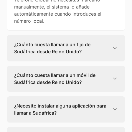
manualmente, el sistema lo añade
automáticamente cuando introduces el
número local.
¿Cuánto cuesta llamar a un fijo de
Sudáfrica desde Reino Unido?
Llamar a un fijo de Sudáfrica desde Reino
Unido cuesta 0,85 €/min con Teléfono Global.
¿Cuánto cuesta llamar a un móvil de
Verás el precio exacto antes de marcar para
Sudáfrica desde Reino Unido?
que sepas qué vas a gastar.
Llamar a un móvil de Sudáfrica desde Reino
Unido cuesta 0,67 €/min con Teléfono Global.
¿Necesito instalar alguna aplicación para
Pagas solo los minutos que hablas, sin cuotas
llamar a Sudáfrica?
ni permanencia.
No, Teléfono Global funciona directamente