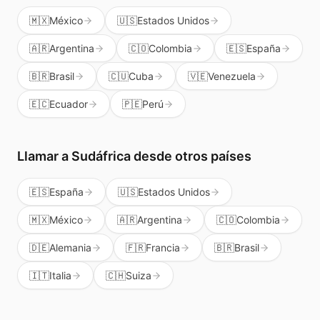
🇲🇽
México
🇺🇸
Estados Unidos
🇦🇷
Argentina
🇨🇴
Colombia
🇪🇸
España
🇧🇷
Brasil
🇨🇺
Cuba
🇻🇪
Venezuela
🇪🇨
Ecuador
🇵🇪
Perú
Llamar a
Sudáfrica
desde otros países
🇪🇸
España
🇺🇸
Estados Unidos
🇲🇽
México
🇦🇷
Argentina
🇨🇴
Colombia
🇩🇪
Alemania
🇫🇷
Francia
🇧🇷
Brasil
🇮🇹
Italia
🇨🇭
Suiza