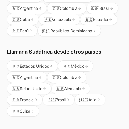
🇦🇷
Argentina
🇨🇴
Colombia
🇧🇷
Brasil
🇨🇺
Cuba
🇻🇪
Venezuela
🇪🇨
Ecuador
🇵🇪
Perú
🇩🇴
República Dominicana
Llamar a
Sudáfrica
desde otros países
🇺🇸
Estados Unidos
🇲🇽
México
🇦🇷
Argentina
🇨🇴
Colombia
🇬🇧
Reino Unido
🇩🇪
Alemania
🇫🇷
Francia
🇧🇷
Brasil
🇮🇹
Italia
🇨🇭
Suiza