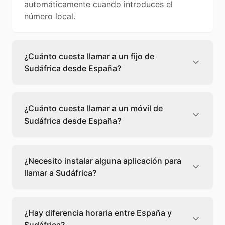
automáticamente cuando introduces el
número local.
¿Cuánto cuesta llamar a un fijo de
Sudáfrica desde España?
Llamar a un fijo de Sudáfrica desde España
cuesta 0,85 €/min con Teléfono Global. Verás
¿Cuánto cuesta llamar a un móvil de
el precio exacto antes de marcar para que
Sudáfrica desde España?
sepas qué vas a gastar.
Llamar a un móvil de Sudáfrica desde España
cuesta 0,67 €/min con Teléfono Global. Pagas
¿Necesito instalar alguna aplicación para
solo los minutos que hablas, sin cuotas ni
llamar a Sudáfrica?
permanencia.
No, Teléfono Global funciona directamente
desde tu navegador web. Solo necesitas una
¿Hay diferencia horaria entre España y
conexión a internet y podrás llamar