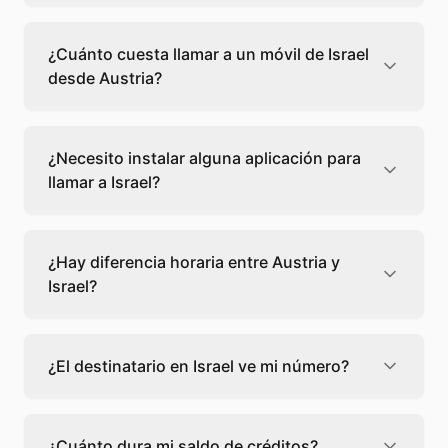
Llamar a un fijo de Israel desde Austria cuesta
0,46 €/min con Teléfono Global. Verás el
¿Cuánto cuesta llamar a un móvil de Israel
precio exacto antes de marcar para que
desde Austria?
sepas qué vas a gastar.
Llamar a un móvil de Israel desde Austria
cuesta 0,44 €/min con Teléfono Global. Pagas
¿Necesito instalar alguna aplicación para
solo los minutos que hablas, sin cuotas ni
llamar a Israel?
permanencia.
No, Teléfono Global funciona directamente
desde tu navegador web. Solo necesitas una
¿Hay diferencia horaria entre Austria y
conexión a internet y podrás llamar
Israel?
directamente a Israel.
Sí, entre Austria y Israel hay +1 hora de
diferencia,
escoge el mejor momento
para
¿El destinatario en Israel ve mi número?
llamar a a Israel.
El destinatario recibirá la llamada desde un
número de teléfono normal. Teléfono Global
¿Cuánto dura mi saldo de créditos?