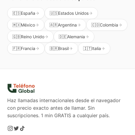
🇪🇸
España
🇺🇸
Estados Unidos
🇲🇽
México
🇦🇷
Argentina
🇨🇴
Colombia
🇬🇧
Reino Unido
🇩🇪
Alemania
🇫🇷
Francia
🇧🇷
Brasil
🇮🇹
Italia
Haz llamadas internacionales desde el navegador
con precio exacto antes de llamar. Sin
suscripciones.
1 min GRATIS a cualquier país.