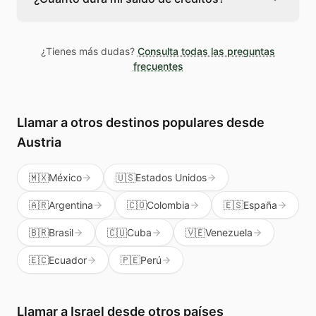
usa un número identificador para que la
persona en Israel sepa que es una llamada
Los créditos de Teléfono Global no caducan
legítima, no spam.
mientras tengas la cuenta activa. Puedes
¿Tienes más dudas?
Consulta todas las preguntas
usarlos cuando los necesites sin presión.
frecuentes
Además te sirven para llamar a cualquier país
del mundo, no solo a Israel.
Llamar a otros destinos populares
desde
Austria
🇲🇽
México
🇺🇸
Estados Unidos
🇦🇷
Argentina
🇨🇴
Colombia
🇪🇸
España
🇧🇷
Brasil
🇨🇺
Cuba
🇻🇪
Venezuela
🇪🇨
Ecuador
🇵🇪
Perú
Llamar a
Israel
desde otros países