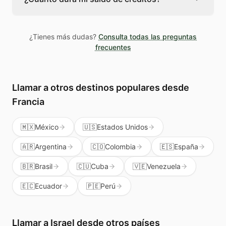
usa un número identificador para que la
persona en Israel sepa que es una llamada
Los créditos de Teléfono Global no caducan
legítima, no spam.
mientras tengas la cuenta activa. Puedes
¿Tienes más dudas?
Consulta todas las preguntas
usarlos cuando los necesites sin presión.
frecuentes
Además te sirven para llamar a cualquier país
del mundo, no solo a Israel.
Llamar a otros destinos populares
desde
Francia
🇲🇽
México
🇺🇸
Estados Unidos
🇦🇷
Argentina
🇨🇴
Colombia
🇪🇸
España
🇧🇷
Brasil
🇨🇺
Cuba
🇻🇪
Venezuela
🇪🇨
Ecuador
🇵🇪
Perú
Llamar a
Israel
desde otros países