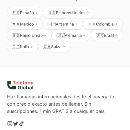
🇪🇸
España
🇺🇸
Estados Unidos
🇲🇽
México
🇦🇷
Argentina
🇨🇴
Colombia
🇬🇧
Reino Unido
🇩🇪
Alemania
🇧🇷
Brasil
🇮🇹
Italia
🇨🇭
Suiza
Haz llamadas internacionales desde el navegador
con precio exacto antes de llamar. Sin
suscripciones.
1 min GRATIS a cualquier país.