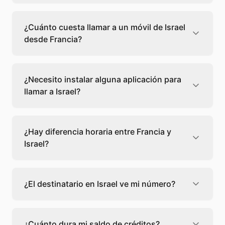
Llamar a un fijo de Israel desde Francia cuesta
0,46 €/min con Teléfono Global. Verás el
¿Cuánto cuesta llamar a un móvil de Israel
precio exacto antes de marcar para que
desde Francia?
sepas qué vas a gastar.
Llamar a un móvil de Israel desde Francia
cuesta 0,44 €/min con Teléfono Global. Pagas
¿Necesito instalar alguna aplicación para
solo los minutos que hablas, sin cuotas ni
llamar a Israel?
permanencia.
No, Teléfono Global funciona directamente
desde tu navegador web. Solo necesitas una
¿Hay diferencia horaria entre Francia y
conexión a internet y podrás llamar
Israel?
directamente a Israel.
Sí, entre Francia y Israel hay +1 hora de
diferencia,
escoge el mejor momento
para
¿El destinatario en Israel ve mi número?
llamar a a Israel.
El destinatario recibirá la llamada desde un
número de teléfono normal. Teléfono Global
¿Cuánto dura mi saldo de créditos?