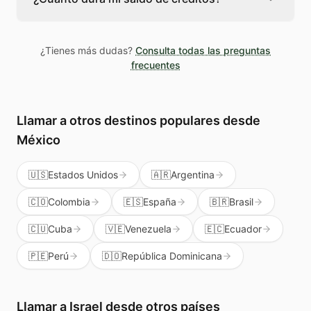
usa un número identificador para que la
persona en Israel sepa que es una llamada
Los créditos de Teléfono Global no caducan
legítima, no spam.
mientras tengas la cuenta activa. Puedes
¿Tienes más dudas?
Consulta todas las preguntas
usarlos cuando los necesites sin presión.
frecuentes
Además te sirven para llamar a cualquier país
del mundo, no solo a Israel.
Llamar a otros destinos populares
desde
México
🇺🇸
Estados Unidos
🇦🇷
Argentina
🇨🇴
Colombia
🇪🇸
España
🇧🇷
Brasil
🇨🇺
Cuba
🇻🇪
Venezuela
🇪🇨
Ecuador
🇵🇪
Perú
🇩🇴
República Dominicana
Llamar a
Israel
desde otros países