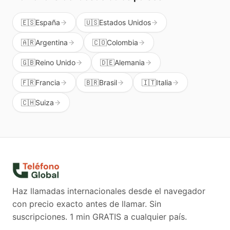
🇪🇸
España
🇺🇸
Estados Unidos
🇦🇷
Argentina
🇨🇴
Colombia
🇬🇧
Reino Unido
🇩🇪
Alemania
🇫🇷
Francia
🇧🇷
Brasil
🇮🇹
Italia
🇨🇭
Suiza
Haz llamadas internacionales desde el navegador
con precio exacto antes de llamar. Sin
suscripciones.
1 min GRATIS a cualquier país.