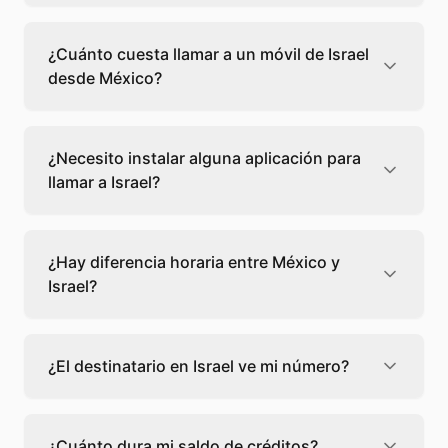
Llamar a un fijo de Israel desde México cuesta
0,46 €/min con Teléfono Global. Verás el
¿Cuánto cuesta llamar a un móvil de Israel
precio exacto antes de marcar para que
desde México?
sepas qué vas a gastar.
Llamar a un móvil de Israel desde México
cuesta 0,44 €/min con Teléfono Global. Pagas
¿Necesito instalar alguna aplicación para
solo los minutos que hablas, sin cuotas ni
llamar a Israel?
permanencia.
No, Teléfono Global funciona directamente
desde tu navegador web. Solo necesitas una
¿Hay diferencia horaria entre México y
conexión a internet y podrás llamar
Israel?
directamente a Israel.
Sí, entre México y Israel hay +9 horas de
diferencia,
escoge el mejor momento
para
¿El destinatario en Israel ve mi número?
llamar a a Israel.
El destinatario recibirá la llamada desde un
número de teléfono normal. Teléfono Global
¿Cuánto dura mi saldo de créditos?