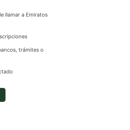
de llamar a Emiratos
uscripciones
 bancos, trámites o
ctado