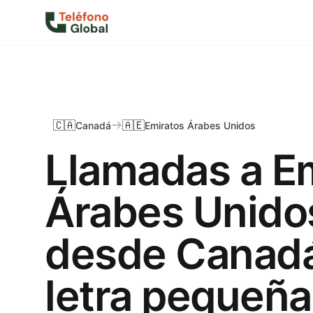
🇨🇦
🇦🇪
Canadá
Emiratos Árabes Unidos
Llamadas a E
Árabes Unido
desde Canadá
letra pequeña