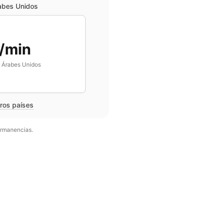
abes Unidos
/min
 Árabes Unidos
tros países
permanencias.