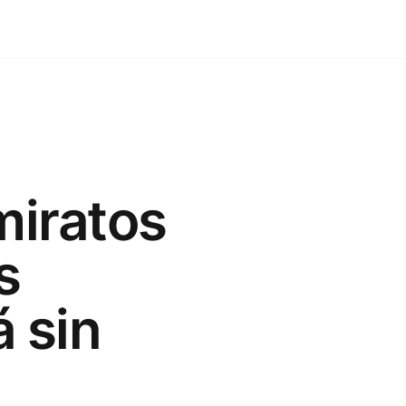
miratos
s
 sin