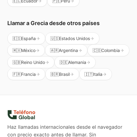
🇪🇨
Ecuador
🇵🇪
Perú
Llamar a
Grecia
desde otros países
🇪🇸
España
🇺🇸
Estados Unidos
🇲🇽
México
🇦🇷
Argentina
🇨🇴
Colombia
🇬🇧
Reino Unido
🇩🇪
Alemania
🇫🇷
Francia
🇧🇷
Brasil
🇮🇹
Italia
Haz llamadas internacionales desde el navegador
con precio exacto antes de llamar. Sin