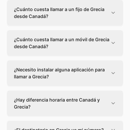
¿Cuánto cuesta llamar a un fijo de Grecia
desde Canadá?
Llamar a un fijo de Grecia desde Canadá
cuesta 0,32 €/min con Teléfono Global. Verás
¿Cuánto cuesta llamar a un móvil de Grecia
el precio exacto antes de marcar para que
desde Canadá?
sepas qué vas a gastar.
Llamar a un móvil de Grecia desde Canadá
cuesta 1,00 €/min con Teléfono Global. Pagas
¿Necesito instalar alguna aplicación para
solo los minutos que hablas, sin cuotas ni
llamar a Grecia?
permanencia.
No, Teléfono Global funciona directamente
desde tu navegador web. Solo necesitas una
¿Hay diferencia horaria entre Canadá y
conexión a internet y podrás llamar
Grecia?
directamente a Grecia.
Sí, entre Canadá y Grecia hay +7 horas de
diferencia,
escoge el mejor momento
para