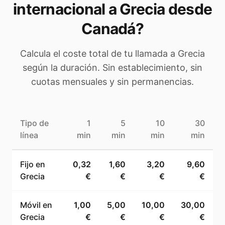
internacional a
Grecia
desde
Canadá
?
Calcula el coste total de tu llamada a
Grecia
según la duración. Sin establecimiento, sin
cuotas mensuales y sin permanencias.
Tipo de
1
5
10
30
línea
min
min
min
min
Fijo en
0,32
1,60
3,20
9,60
Grecia
€
€
€
€
Móvil en
1,00
5,00
10,00
30,00
Grecia
€
€
€
€