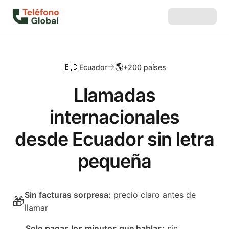
🇪🇨
🌎
Ecuador
+200 países
Llamadas
internacionales
desde Ecuador sin letra
pequeña
Sin facturas sorpresa
:
precio claro antes de
🎁
llamar
Solo pagas los minutos que hablas
:
sin