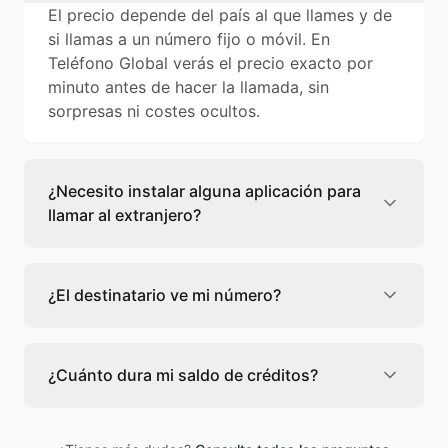
El precio depende del país al que llames y de
si llamas a un número fijo o móvil. En
Teléfono Global verás el precio exacto por
minuto antes de hacer la llamada, sin
sorpresas ni costes ocultos.
¿Necesito instalar alguna aplicación para
llamar al extranjero?
No, Teléfono Global funciona directamente
desde tu navegador web. Solo necesitas una
¿El destinatario ve mi número?
conexión a internet y podrás llamar a
cualquier país del mundo.
El destinatario recibirá la llamada desde un
número de teléfono normal. Teléfono Global
¿Cuánto dura mi saldo de créditos?
usa un número identificador para que la
persona sepa que es una llamada legítima, no
Los créditos de Teléfono Global no caducan
spam.
mientras tengas la cuenta activa. Puedes