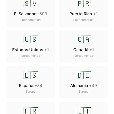
🇸🇻
🇵🇷
El Salvador
+503
Puerto Rico
+1
Latinoamerica
Latinoamerica
🇺🇸
🇨🇦
Estados Unidos
+1
Canadá
+1
Norteamerica
Norteamerica
🇪🇸
🇩🇪
España
+34
Alemania
+49
Europa
Europa
🇫🇷
🇮🇹