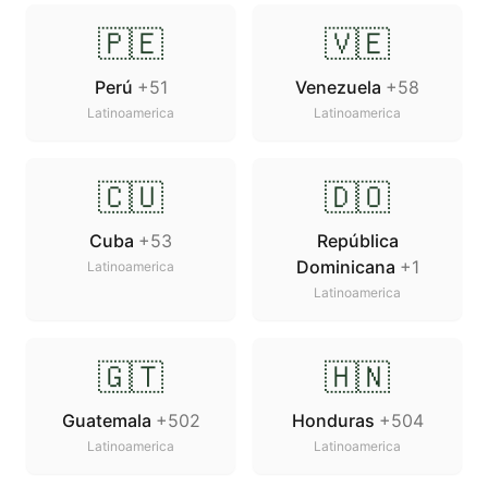
🇵🇪
🇻🇪
Perú
+51
Venezuela
+58
Latinoamerica
Latinoamerica
🇨🇺
🇩🇴
Cuba
+53
República
Dominicana
+1
Latinoamerica
Latinoamerica
🇬🇹
🇭🇳
Guatemala
+502
Honduras
+504
Latinoamerica
Latinoamerica