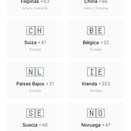
Filipinas
+63
China
+86
Asia y Oceania
Asia y Oceania
🇨🇭
🇧🇪
Suiza
+41
Bélgica
+32
Europa
Europa
🇳🇱
🇮🇪
Países Bajos
+31
Irlanda
+353
Europa
Europa
🇸🇪
🇳🇴
Suecia
+46
Noruega
+47