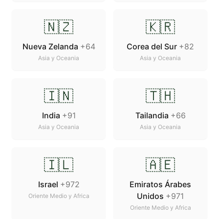
🇳🇿
🇰🇷
Nueva Zelanda
+64
Corea del Sur
+82
Asia y Oceania
Asia y Oceania
🇮🇳
🇹🇭
India
+91
Tailandia
+66
Asia y Oceania
Asia y Oceania
🇮🇱
🇦🇪
Israel
+972
Emiratos Árabes
Unidos
+971
Oriente Medio y Africa
Oriente Medio y Africa