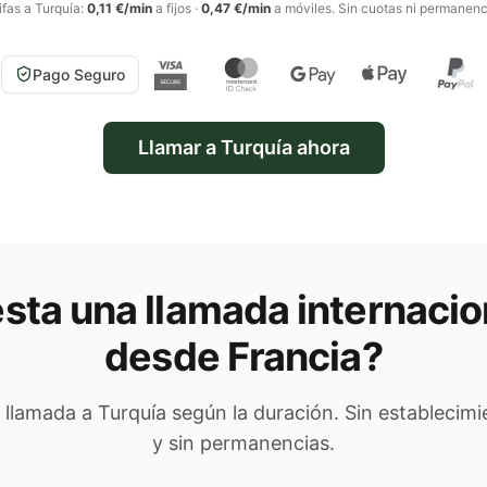
ifas a
Turquía
:
0,11 €/min
a fijos
·
0,47 €/min
a móviles
. Sin cuotas ni permanenc
Pago Seguro
Llamar a
Turquía
ahora
sta una llamada internacio
desde Francia
?
u llamada a
Turquía
según la duración. Sin establecimi
y sin permanencias.