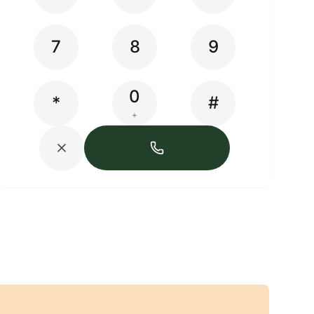
7
8
9
0
*
#
+