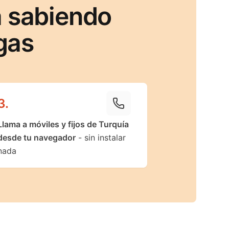
a sabiendo
gas
3
.
Llama a móviles y fijos de Turquía
desde tu navegador
- sin instalar
nada