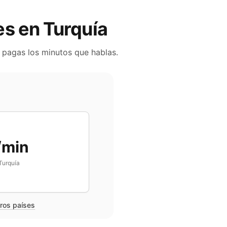
les en
Turquía
o pagas los minutos que hablas.
/min
Turquía
tros países