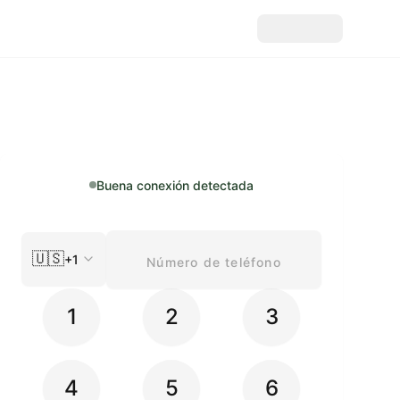
Buena conexión detectada
🇺🇸
+1
1
2
3
4
5
6