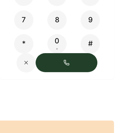
7
8
9
0
*
#
+