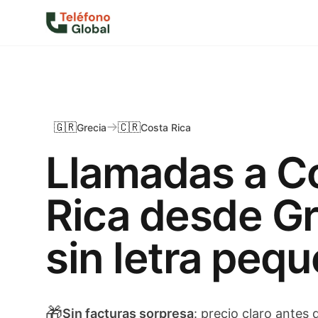
🇬🇷
🇨🇷
Grecia
Costa Rica
Llamadas a C
Rica desde Gr
sin letra peq
🎁
Sin facturas sorpresa
: precio claro antes 