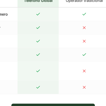
Teléfono Global
Operador tradicional
mero
r