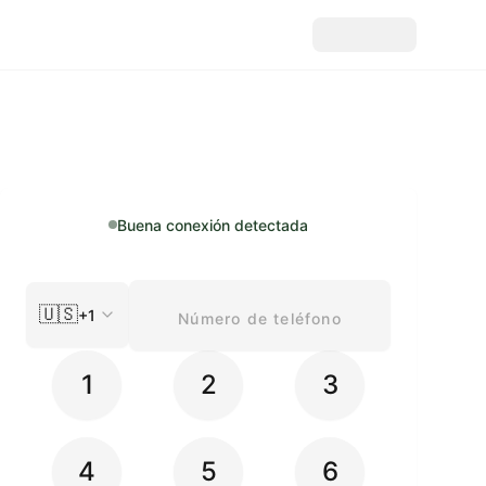
Buena conexión detectada
🇺🇸
+1
1
2
3
4
5
6