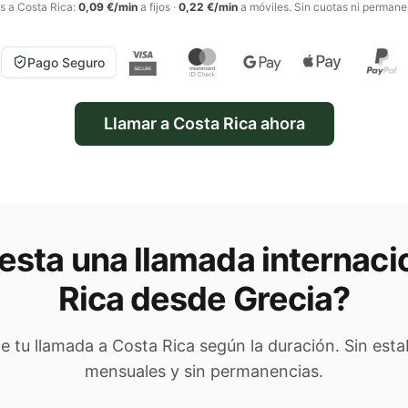
as a
Costa Rica
:
0,09 €/min
a fijos
·
0,22 €/min
a móviles
. Sin cuotas ni permane
Pago Seguro
Llamar a
Costa Rica
ahora
sta una llamada internaci
Rica
desde Grecia
?
de tu llamada a
Costa Rica
según la duración. Sin esta
mensuales y sin permanencias.