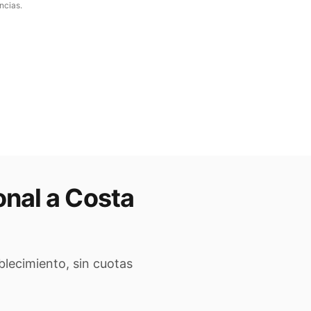
ncias.
onal a
Costa
blecimiento, sin cuotas