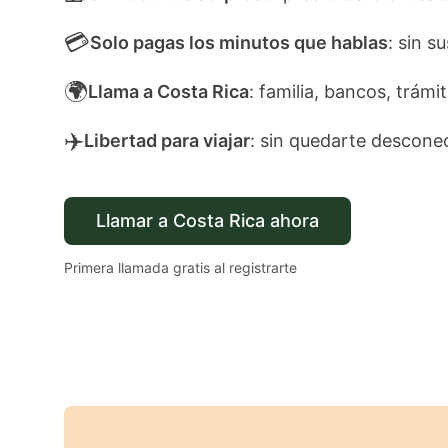
💳
Solo pagas los minutos que hablas
: sin s
🌍
Llama a Costa Rica
: familia, bancos, trámi
✈️
Libertad para viajar
: sin quedarte descone
Llamar a Costa Rica ahora
Primera llamada gratis al registrarte