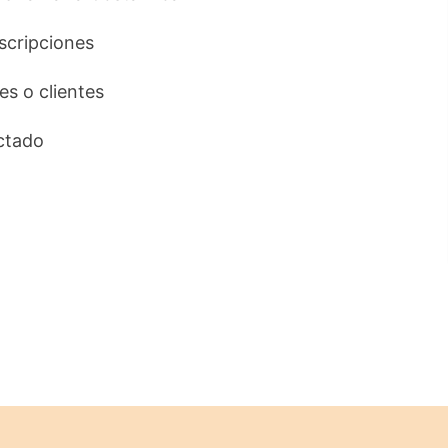
uscripciones
tes o clientes
ctado