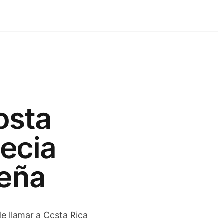
osta
ecia
ueña
de llamar a Costa Rica