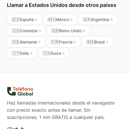
Llamar a
Estados Unidos
desde otros países
🇪🇸
España
🇲🇽
México
🇦🇷
Argentina
🇨🇴
Colombia
🇬🇧
Reino Unido
🇩🇪
Alemania
🇫🇷
Francia
🇧🇷
Brasil
🇮🇹
Italia
🇨🇭
Suiza
Haz llamadas internacionales desde el navegador
con precio exacto antes de llamar. Sin
suscripciones.
1 min GRATIS a cualquier país.