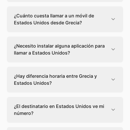
Llamar a un fijo de Estados Unidos desde
Grecia cuesta 0,02 €/min con Teléfono
¿Cuánto cuesta llamar a un móvil de
Global. Verás el precio exacto antes de
Estados Unidos desde Grecia?
marcar para que sepas qué vas a gastar.
Llamar a un móvil de Estados Unidos desde
Grecia cuesta 0,02 €/min con Teléfono
¿Necesito instalar alguna aplicación para
Global. Pagas solo los minutos que hablas, sin
llamar a Estados Unidos?
cuotas ni permanencia.
No, Teléfono Global funciona directamente
desde tu navegador web. Solo necesitas una
¿Hay diferencia horaria entre Grecia y
conexión a internet y podrás llamar
Estados Unidos?
directamente a Estados Unidos.
Sí, entre Grecia y Estados Unidos hay -7
horas de diferencia,
escoge el mejor
¿El destinatario en Estados Unidos ve mi
momento
para llamar a a Estados Unidos.
número?
El destinatario recibirá la llamada desde un