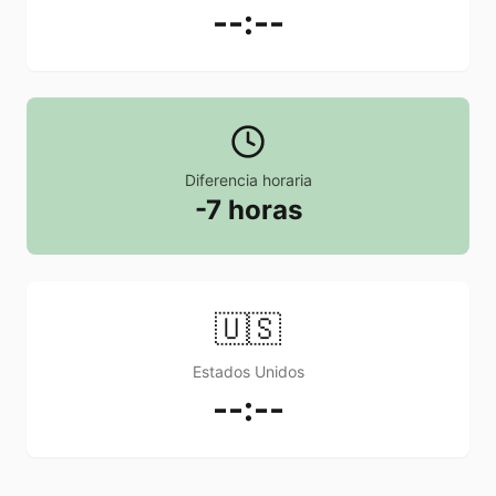
--:--
Diferencia horaria
-7 horas
🇺🇸
Estados Unidos
--:--