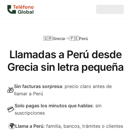
🇬🇷
🇵🇪
Grecia
Perú
Llamadas a Perú desde
Grecia sin letra pequeña
Sin facturas sorpresa
: precio claro antes de
🎁
llamar a Perú
Solo pagas los minutos que hablas
: sin
💳
suscripciones
🌍
Llama a Perú
: familia, bancos, trámites o clientes