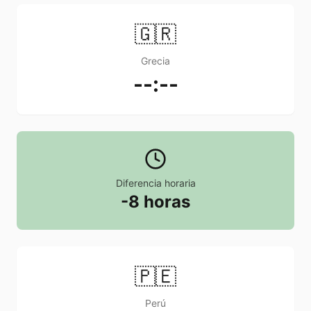
🇬🇷
Grecia
--:--
Diferencia horaria
-8 horas
🇵🇪
Perú