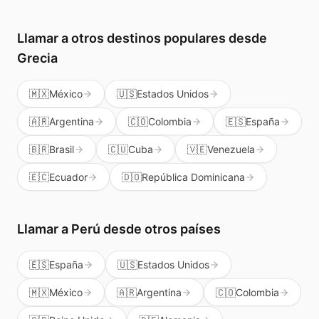
del mundo, no solo a Perú.
Llamar a otros destinos populares
desde
Grecia
🇲🇽
México
🇺🇸
Estados Unidos
🇦🇷
Argentina
🇨🇴
Colombia
🇪🇸
España
🇧🇷
Brasil
🇨🇺
Cuba
🇻🇪
Venezuela
🇪🇨
Ecuador
🇩🇴
República Dominicana
Llamar a
Perú
desde otros países
🇪🇸
España
🇺🇸
Estados Unidos
🇲🇽
México
🇦🇷
Argentina
🇨🇴
Colombia