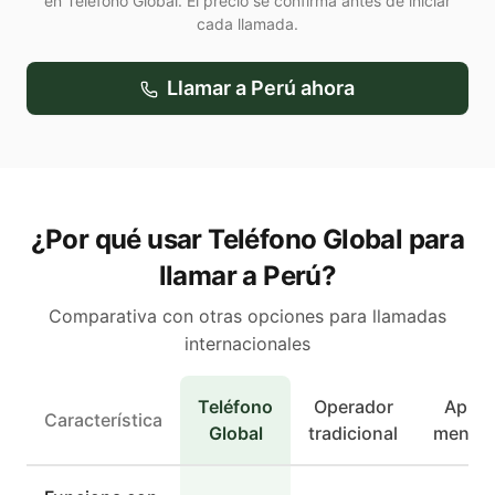
en Teléfono Global. El precio se confirma antes de iniciar
cada llamada.
Llamar a
Perú
ahora
¿Por qué usar Teléfono Global para
llamar a Perú?
Comparativa con otras opciones para llamadas
internacionales
Teléfono
Operador
Apps 
Característica
Global
tradicional
mensaj