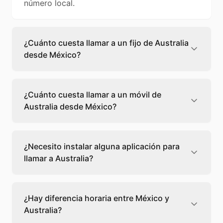
número local.
¿Cuánto cuesta llamar a un fijo de Australia
desde México?
Llamar a un fijo de Australia desde México
cuesta 0,05 €/min con Teléfono Global. Verás
¿Cuánto cuesta llamar a un móvil de
el precio exacto antes de marcar para que
Australia desde México?
sepas qué vas a gastar.
Llamar a un móvil de Australia desde México
cuesta 0,14 €/min con Teléfono Global. Pagas
¿Necesito instalar alguna aplicación para
solo los minutos que hablas, sin cuotas ni
llamar a Australia?
permanencia.
No, Teléfono Global funciona directamente
desde tu navegador web. Solo necesitas una
¿Hay diferencia horaria entre México y
conexión a internet y podrás llamar
Australia?
directamente a Australia.