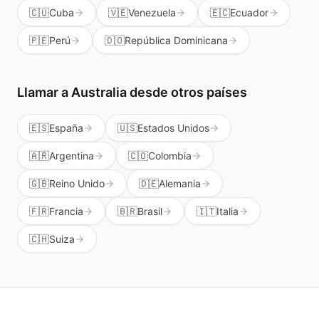
🇨🇺
Cuba
🇻🇪
Venezuela
🇪🇨
Ecuador
🇵🇪
Perú
🇩🇴
República Dominicana
Llamar a
Australia
desde otros países
🇪🇸
España
🇺🇸
Estados Unidos
🇦🇷
Argentina
🇨🇴
Colombia
🇬🇧
Reino Unido
🇩🇪
Alemania
🇫🇷
Francia
🇧🇷
Brasil
🇮🇹
Italia
🇨🇭
Suiza