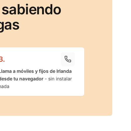
 sabiendo
gas
3
.
Llama a móviles y fijos de Irlanda
desde tu navegador
- sin instalar
nada