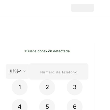
Buena conexión detectada
🇺🇸
+1
1
2
3
4
5
6