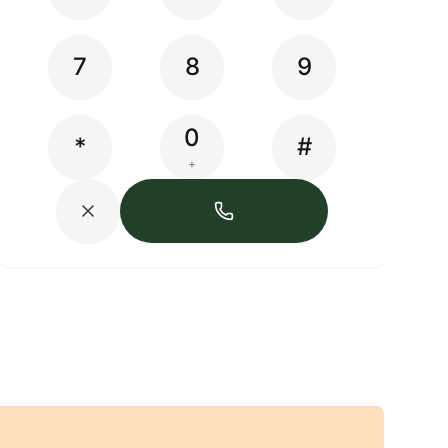
7
8
9
0
*
#
+