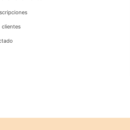
uscripciones
 clientes
ctado