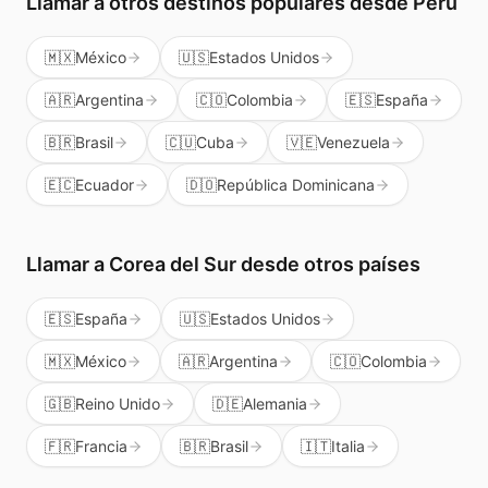
Llamar a otros destinos populares
desde Perú
🇲🇽
México
🇺🇸
Estados Unidos
🇦🇷
Argentina
🇨🇴
Colombia
🇪🇸
España
🇧🇷
Brasil
🇨🇺
Cuba
🇻🇪
Venezuela
🇪🇨
Ecuador
🇩🇴
República Dominicana
Llamar a
Corea del Sur
desde otros países
🇪🇸
España
🇺🇸
Estados Unidos
🇲🇽
México
🇦🇷
Argentina
🇨🇴
Colombia
🇬🇧
Reino Unido
🇩🇪
Alemania
🇫🇷
Francia
🇧🇷
Brasil
🇮🇹
Italia