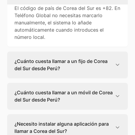
El código de país de Corea del Sur es +82. En
Teléfono Global no necesitas marcarlo
manualmente, el sistema lo añade
automáticamente cuando introduces el
número local.
¿Cuánto cuesta llamar a un fijo de Corea
del Sur desde Perú?
Llamar a un fijo de Corea del Sur desde Perú
cuesta 0,08 €/min con Teléfono Global. Verás
¿Cuánto cuesta llamar a un móvil de Corea
el precio exacto antes de marcar para que
del Sur desde Perú?
sepas qué vas a gastar.
Llamar a un móvil de Corea del Sur desde
Perú cuesta 0,10 €/min con Teléfono Global.
¿Necesito instalar alguna aplicación para
Pagas solo los minutos que hablas, sin cuotas
llamar a Corea del Sur?
ni permanencia.