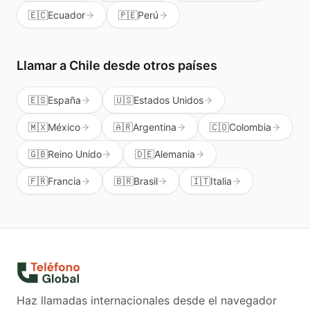
🇪🇨
Ecuador
🇵🇪
Perú
Llamar a
Chile
desde otros países
🇪🇸
España
🇺🇸
Estados Unidos
🇲🇽
México
🇦🇷
Argentina
🇨🇴
Colombia
🇬🇧
Reino Unido
🇩🇪
Alemania
🇫🇷
Francia
🇧🇷
Brasil
🇮🇹
Italia
Haz llamadas internacionales desde el navegador