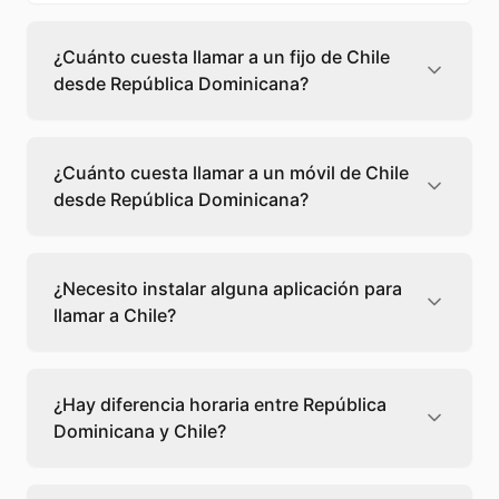
¿Cuánto cuesta llamar a un fijo de Chile
desde República Dominicana?
Llamar a un fijo de Chile desde República
Dominicana cuesta 0,08 €/min con Teléfono
¿Cuánto cuesta llamar a un móvil de Chile
Global. Verás el precio exacto antes de
desde República Dominicana?
marcar para que sepas qué vas a gastar.
Llamar a un móvil de Chile desde República
Dominicana cuesta 0,12 €/min con Teléfono
¿Necesito instalar alguna aplicación para
Global. Pagas solo los minutos que hablas, sin
llamar a Chile?
cuotas ni permanencia.
No, Teléfono Global funciona directamente
desde tu navegador web. Solo necesitas una
¿Hay diferencia horaria entre República
conexión a internet y podrás llamar
Dominicana y Chile?
directamente a Chile.
No, entre República Dominicana y Chile no