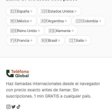
🇪🇸
España
🇺🇸
Estados Unidos
🇲🇽
México
🇦🇷
Argentina
🇨🇴
Colombia
🇬🇧
Reino Unido
🇩🇪
Alemania
🇫🇷
Francia
🇧🇷
Brasil
🇮🇹
Italia
Haz llamadas internacionales desde el navegador
con precio exacto antes de llamar. Sin
suscripciones.
1 min GRATIS a cualquier país.