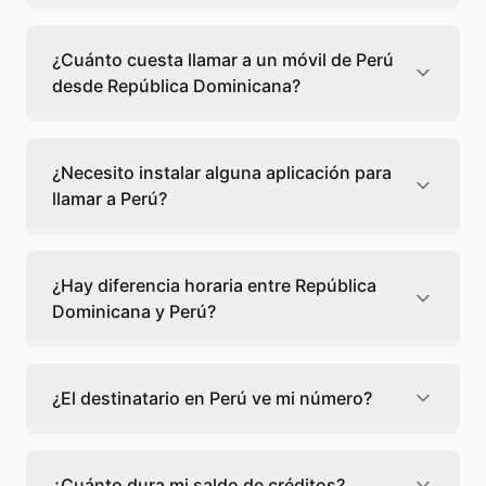
Llamar a un fijo de Perú desde República
Dominicana cuesta 0,13 €/min con Teléfono
¿Cuánto cuesta llamar a un móvil de Perú
Global. Verás el precio exacto antes de
desde República Dominicana?
marcar para que sepas qué vas a gastar.
Llamar a un móvil de Perú desde República
Dominicana cuesta 0,22 €/min con Teléfono
¿Necesito instalar alguna aplicación para
Global. Pagas solo los minutos que hablas, sin
llamar a Perú?
cuotas ni permanencia.
No, Teléfono Global funciona directamente
desde tu navegador web. Solo necesitas una
¿Hay diferencia horaria entre República
conexión a internet y podrás llamar
Dominicana y Perú?
directamente a Perú.
Sí, entre República Dominicana y Perú hay -1
hora de diferencia,
escoge el mejor momento
¿El destinatario en Perú ve mi número?
para llamar a a Perú.
El destinatario recibirá la llamada desde un
número de teléfono normal. Teléfono Global
¿Cuánto dura mi saldo de créditos?