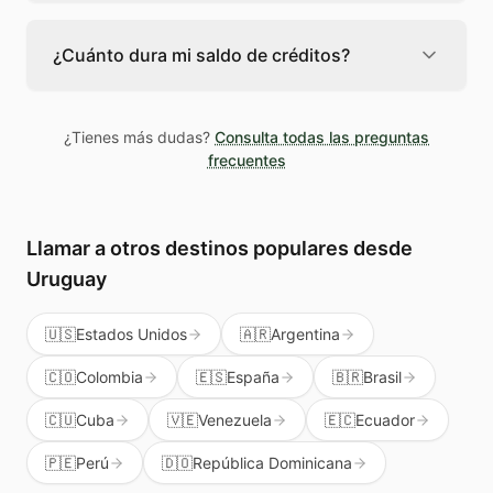
El destinatario recibirá la llamada desde un
número de teléfono normal. Teléfono Global
¿Cuánto dura mi saldo de créditos?
usa un número identificador para que la
persona en México sepa que es una llamada
Los créditos de Teléfono Global no caducan
legítima, no spam.
mientras tengas la cuenta activa. Puedes
¿Tienes más dudas?
Consulta todas las preguntas
usarlos cuando los necesites sin presión.
frecuentes
Además te sirven para llamar a cualquier país
del mundo, no solo a México.
Llamar a otros destinos populares
desde
Uruguay
🇺🇸
Estados Unidos
🇦🇷
Argentina
🇨🇴
Colombia
🇪🇸
España
🇧🇷
Brasil
🇨🇺
Cuba
🇻🇪
Venezuela
🇪🇨
Ecuador
🇵🇪
Perú
🇩🇴
República Dominicana