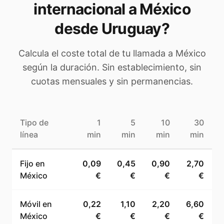
internacional a
México
desde Uruguay
?
Calcula el coste total de tu llamada a
México
según la duración. Sin establecimiento, sin
cuotas mensuales y sin permanencias.
Tipo de
1
5
10
30
línea
min
min
min
min
Fijo en
0,09
0,45
0,90
2,70
México
€
€
€
€
Móvil en
0,22
1,10
2,20
6,60
México
€
€
€
€