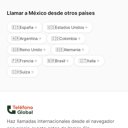
Llamar a
México
desde otros países
🇪🇸
España
🇺🇸
Estados Unidos
🇦🇷
Argentina
🇨🇴
Colombia
🇬🇧
Reino Unido
🇩🇪
Alemania
🇫🇷
Francia
🇧🇷
Brasil
🇮🇹
Italia
🇨🇭
Suiza
Haz llamadas internacionales desde el navegador