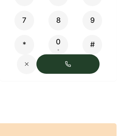
7
8
9
0
*
#
+