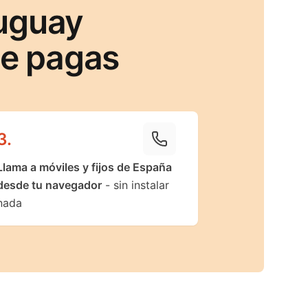
uguay
ue pagas
3
.
Llama a móviles y fijos de España
desde tu navegador
- sin instalar
nada