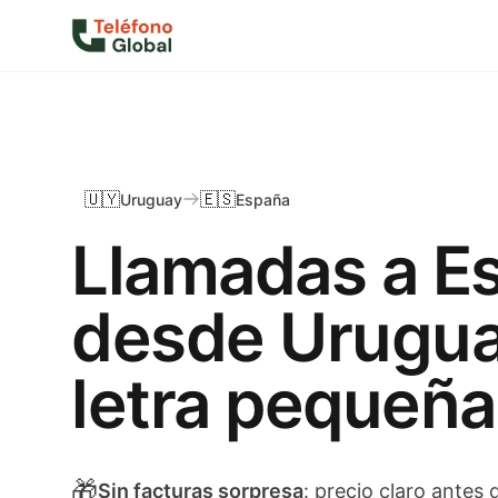
🇺🇾
🇪🇸
Uruguay
España
Llamadas a E
desde Urugua
letra pequeña
🎁
Sin facturas sorpresa
: precio claro antes