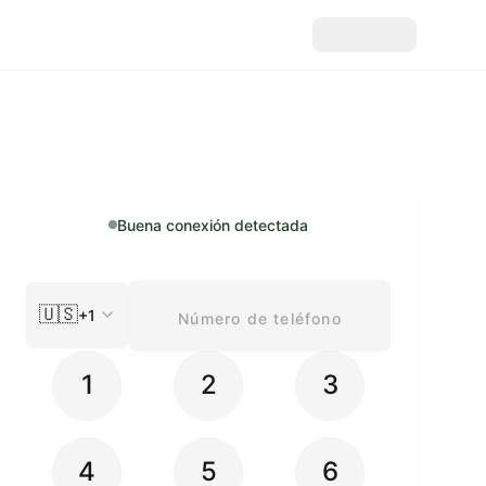
Buena conexión detectada
🇺🇸
+1
1
2
3
4
5
6