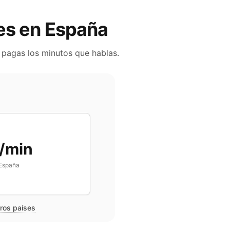
les en
España
o pagas los minutos que hablas.
/min
España
tros países