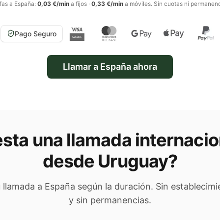
ifas a
España
:
0,03 €/min
a fijos
·
0,33 €/min
a móviles
. Sin cuotas ni permanenc
Pago Seguro
Llamar a
España
ahora
sta una llamada internacio
desde Uruguay
?
u llamada a
España
según la duración. Sin establecimi
y sin permanencias.