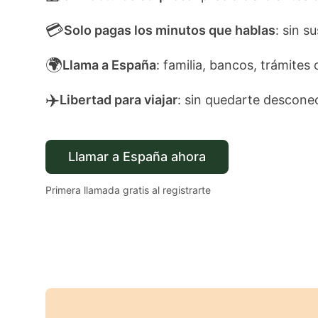
💳
Solo pagas los minutos que hablas
: sin s
🌍
Llama a España
: familia, bancos, trámites 
✈️
Libertad para viajar
: sin quedarte descone
Llamar a España ahora
Primera llamada gratis al registrarte