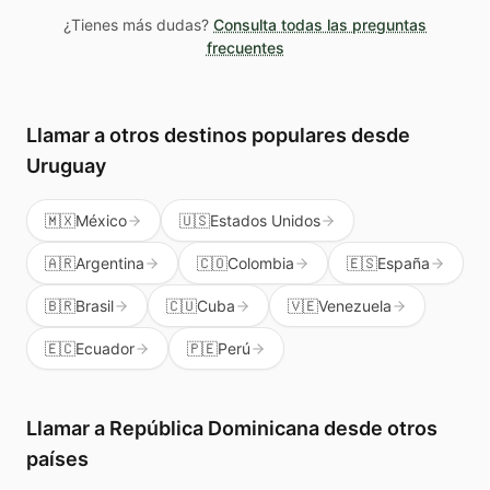
es una llamada legítima, no spam.
mientras tengas la cuenta activa. Puedes
¿Tienes más dudas?
Consulta todas las preguntas
usarlos cuando los necesites sin presión.
frecuentes
Además te sirven para llamar a cualquier país
del mundo, no solo a República Dominicana.
Llamar a otros destinos populares
desde
Uruguay
🇲🇽
México
🇺🇸
Estados Unidos
🇦🇷
Argentina
🇨🇴
Colombia
🇪🇸
España
🇧🇷
Brasil
🇨🇺
Cuba
🇻🇪
Venezuela
🇪🇨
Ecuador
🇵🇪
Perú
Llamar a
República Dominicana
desde otros
países