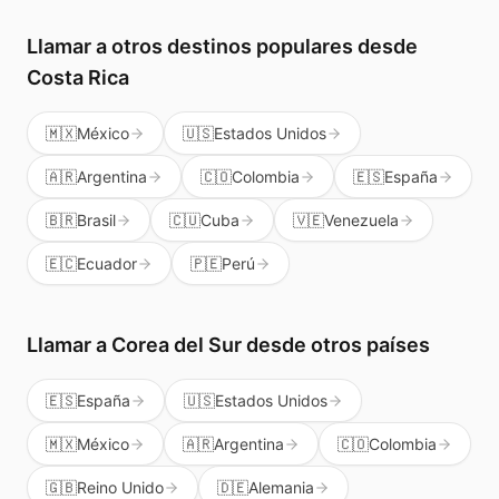
del mundo, no solo a Corea del Sur.
Llamar a otros destinos populares
desde
Costa Rica
🇲🇽
México
🇺🇸
Estados Unidos
🇦🇷
Argentina
🇨🇴
Colombia
🇪🇸
España
🇧🇷
Brasil
🇨🇺
Cuba
🇻🇪
Venezuela
🇪🇨
Ecuador
🇵🇪
Perú
Llamar a
Corea del Sur
desde otros países
🇪🇸
España
🇺🇸
Estados Unidos
🇲🇽
México
🇦🇷
Argentina
🇨🇴
Colombia
🇬🇧
Reino Unido
🇩🇪
Alemania