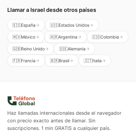
Llamar a
Israel
desde otros países
🇪🇸
España
🇺🇸
Estados Unidos
🇲🇽
México
🇦🇷
Argentina
🇨🇴
Colombia
🇬🇧
Reino Unido
🇩🇪
Alemania
🇫🇷
Francia
🇧🇷
Brasil
🇮🇹
Italia
Haz llamadas internacionales desde el navegador
con precio exacto antes de llamar. Sin
suscripciones.
1 min GRATIS a cualquier país.