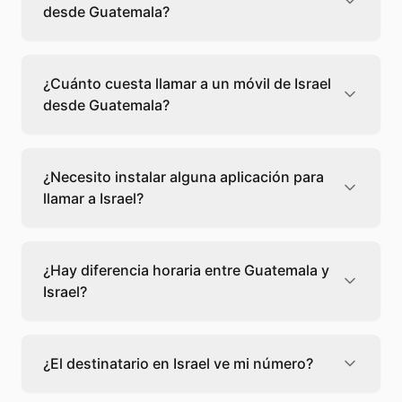
desde Guatemala?
Llamar a un fijo de Israel desde Guatemala
cuesta 0,46 €/min con Teléfono Global. Verás
¿Cuánto cuesta llamar a un móvil de Israel
el precio exacto antes de marcar para que
desde Guatemala?
sepas qué vas a gastar.
Llamar a un móvil de Israel desde Guatemala
cuesta 0,44 €/min con Teléfono Global. Pagas
¿Necesito instalar alguna aplicación para
solo los minutos que hablas, sin cuotas ni
llamar a Israel?
permanencia.
No, Teléfono Global funciona directamente
desde tu navegador web. Solo necesitas una
¿Hay diferencia horaria entre Guatemala y
conexión a internet y podrás llamar
Israel?
directamente a Israel.
Sí, entre Guatemala y Israel hay +9 horas de
diferencia,
escoge el mejor momento
para
¿El destinatario en Israel ve mi número?
llamar a a Israel.