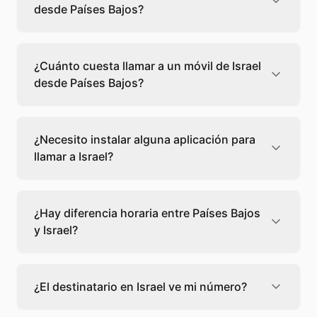
desde Países Bajos?
Llamar a un fijo de Israel desde Países Bajos
cuesta 0,46 €/min con Teléfono Global. Verás
¿Cuánto cuesta llamar a un móvil de Israel
el precio exacto antes de marcar para que
desde Países Bajos?
sepas qué vas a gastar.
Llamar a un móvil de Israel desde Países
Bajos cuesta 0,44 €/min con Teléfono Global.
¿Necesito instalar alguna aplicación para
Pagas solo los minutos que hablas, sin cuotas
llamar a Israel?
ni permanencia.
No, Teléfono Global funciona directamente
desde tu navegador web. Solo necesitas una
¿Hay diferencia horaria entre Países Bajos
conexión a internet y podrás llamar
y Israel?
directamente a Israel.
Sí, entre Países Bajos y Israel hay +1 hora de
diferencia,
escoge el mejor momento
para
¿El destinatario en Israel ve mi número?
llamar a a Israel.