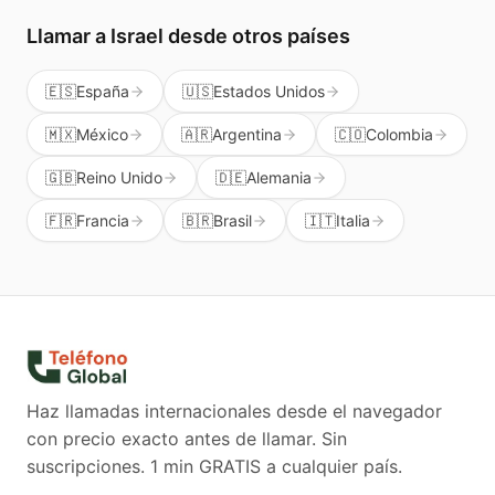
Llamar a
Israel
desde otros países
🇪🇸
España
🇺🇸
Estados Unidos
🇲🇽
México
🇦🇷
Argentina
🇨🇴
Colombia
🇬🇧
Reino Unido
🇩🇪
Alemania
🇫🇷
Francia
🇧🇷
Brasil
🇮🇹
Italia
Haz llamadas internacionales desde el navegador
con precio exacto antes de llamar. Sin
suscripciones.
1 min GRATIS a cualquier país.