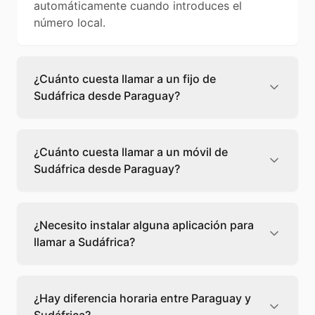
automáticamente cuando introduces el
número local.
¿Cuánto cuesta llamar a un fijo de
Sudáfrica desde Paraguay?
Llamar a un fijo de Sudáfrica desde Paraguay
cuesta 0,85 €/min con Teléfono Global. Verás
¿Cuánto cuesta llamar a un móvil de
el precio exacto antes de marcar para que
Sudáfrica desde Paraguay?
sepas qué vas a gastar.
Llamar a un móvil de Sudáfrica desde
Paraguay cuesta 0,67 €/min con Teléfono
¿Necesito instalar alguna aplicación para
Global. Pagas solo los minutos que hablas, sin
llamar a Sudáfrica?
cuotas ni permanencia.
No, Teléfono Global funciona directamente
desde tu navegador web. Solo necesitas una
¿Hay diferencia horaria entre Paraguay y
conexión a internet y podrás llamar