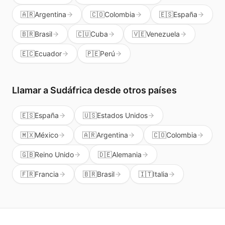
🇦🇷
Argentina
🇨🇴
Colombia
🇪🇸
España
🇧🇷
Brasil
🇨🇺
Cuba
🇻🇪
Venezuela
🇪🇨
Ecuador
🇵🇪
Perú
Llamar a
Sudáfrica
desde otros países
🇪🇸
España
🇺🇸
Estados Unidos
🇲🇽
México
🇦🇷
Argentina
🇨🇴
Colombia
🇬🇧
Reino Unido
🇩🇪
Alemania
🇫🇷
Francia
🇧🇷
Brasil
🇮🇹
Italia