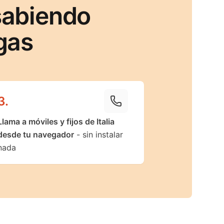
 sabiendo
gas
3
.
Llama a móviles y fijos de Italia
desde tu navegador
- sin instalar
nada