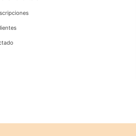
uscripciones
lientes
ctado