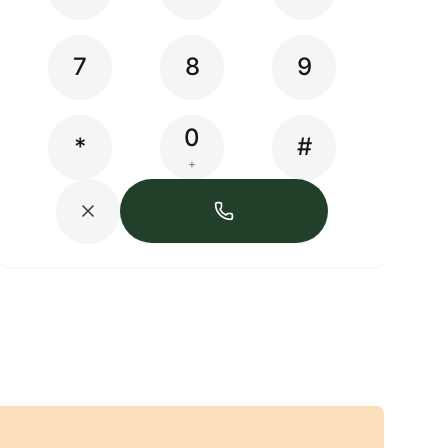
7
8
9
0
*
#
+