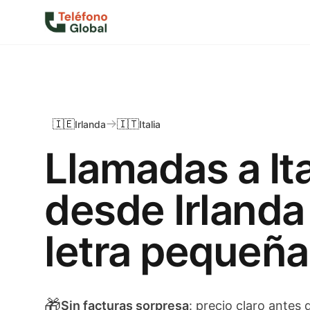
🇮🇪
🇮🇹
Irlanda
Italia
Llamadas a Ita
desde Irlanda
letra pequeña
🎁
Sin facturas sorpresa
: precio claro antes d