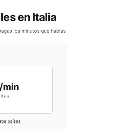
iles en
Italia
 pagas los minutos que hablas.
/min
n
Italia
tros países