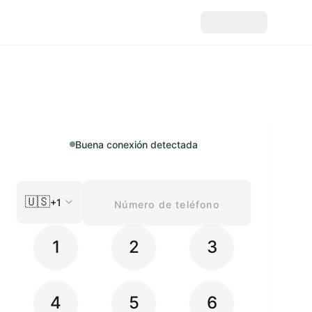
Buena conexión detectada
🇺🇸
+1
1
2
3
4
5
6