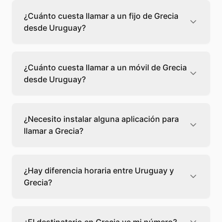
¿Cuánto cuesta llamar a un fijo de Grecia
desde Uruguay?
Llamar a un fijo de Grecia desde Uruguay
cuesta 0,32 €/min con Teléfono Global. Verás
¿Cuánto cuesta llamar a un móvil de Grecia
el precio exacto antes de marcar para que
desde Uruguay?
sepas qué vas a gastar.
Llamar a un móvil de Grecia desde Uruguay
cuesta 1,00 €/min con Teléfono Global. Pagas
¿Necesito instalar alguna aplicación para
solo los minutos que hablas, sin cuotas ni
llamar a Grecia?
permanencia.
No, Teléfono Global funciona directamente
desde tu navegador web. Solo necesitas una
¿Hay diferencia horaria entre Uruguay y
conexión a internet y podrás llamar
Grecia?
directamente a Grecia.
Sí, entre Uruguay y Grecia hay +6 horas de
diferencia,
escoge el mejor momento
para