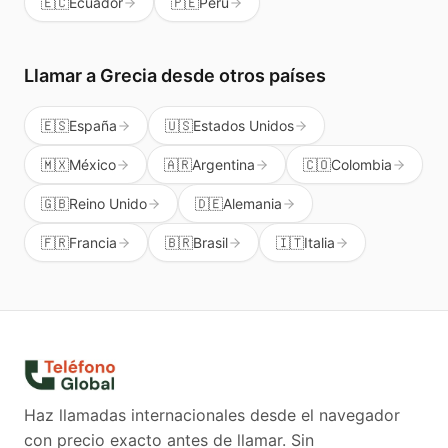
🇪🇨
Ecuador
🇵🇪
Perú
Llamar a
Grecia
desde otros países
🇪🇸
España
🇺🇸
Estados Unidos
🇲🇽
México
🇦🇷
Argentina
🇨🇴
Colombia
🇬🇧
Reino Unido
🇩🇪
Alemania
🇫🇷
Francia
🇧🇷
Brasil
🇮🇹
Italia
Haz llamadas internacionales desde el navegador
con precio exacto antes de llamar. Sin