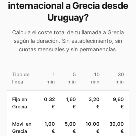
internacional a
Grecia
desde
Uruguay
?
Calcula el coste total de tu llamada a
Grecia
según la duración. Sin establecimiento, sin
cuotas mensuales y sin permanencias.
Tipo de
1
5
10
30
línea
min
min
min
min
Fijo en
0,32
1,60
3,20
9,60
Grecia
€
€
€
€
Móvil en
1,00
5,00
10,00
30,00
Grecia
€
€
€
€