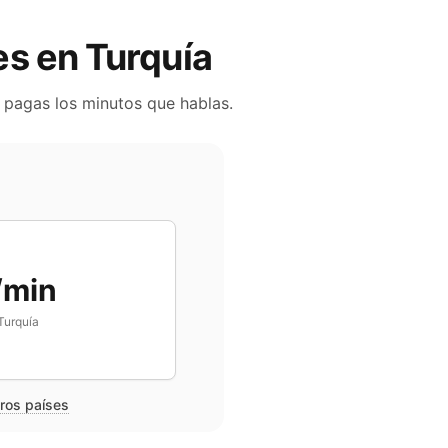
les en
Turquía
o pagas los minutos que hablas.
/min
Turquía
tros países