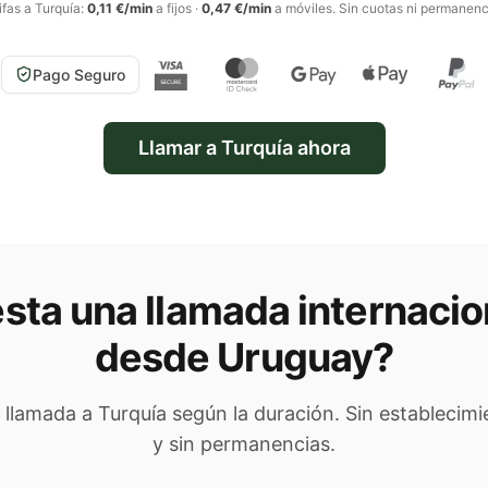
ifas a
Turquía
:
0,11 €/min
a fijos
·
0,47 €/min
a móviles
. Sin cuotas ni permanenc
Pago Seguro
Llamar a
Turquía
ahora
sta una llamada internacio
desde Uruguay
?
u llamada a
Turquía
según la duración. Sin establecimi
y sin permanencias.