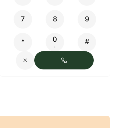
7
8
9
0
*
#
+