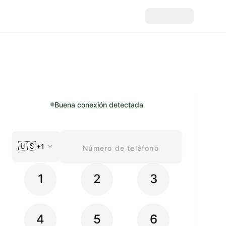
Buena conexión detectada
🇺🇸
+1
1
2
3
4
5
6