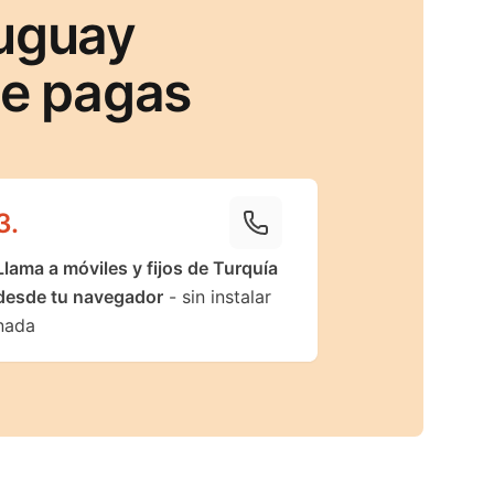
ruguay
ue pagas
3
.
Llama a móviles y fijos de Turquía
desde tu navegador
- sin instalar
nada