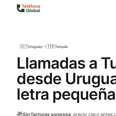
🇺🇾
🇹🇷
Uruguay
Turquía
Llamadas a T
desde Urugua
letra pequeña
🎁
Sin facturas sorpresa
: precio claro antes 